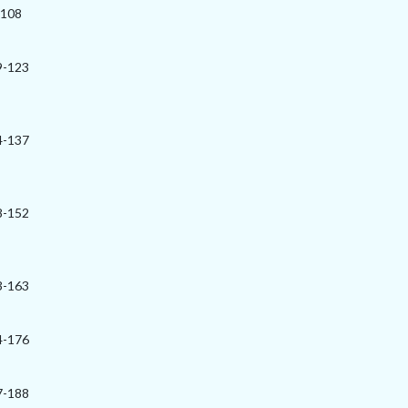
-108
9-123
4-137
8-152
3-163
4-176
7-188