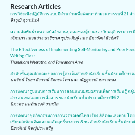
Research Articles
การวิจัยเชิงปฏิบัติการแบบมีส่วนร่วมเพื่อพัฒนาทักษะศตวรรษที่ 21 ส
จิรวุฒิ คุวานันท์
ความสัมพันธ์ระหว่างปัจจัยส่วนบุคคลของผู้ปกครองกับพฤติกรรมการมีส
เจิดนภา แสงสว่าง ปาริชาต ชูประดิษฐ์ และ ธิดารัตน์ สิงห์ศรี
The Effectiveness of Implementing Self-Monitoring and Peer Feedb
Writing Class
Thanakorn Weerathai and Tanyaporn Arya
ลำดับขั้นคุณลักษณะของการรู้สะเต็มสำหรับนักเรียนชั้นมัธยมศึกษา
นพรัตน์ ใบยา สังวรณ์ งัดกระโทก และ ณัฏฐภรณ์ หลาวทอง
การพัฒนารูปแบบการเรียนการสอนแบบผสมผสานเพื่อการเรียนรู้ กลุ่
สารสนเทศและการสื่อสาร ของนักเรียนชั้นประถมศึกษาปีที่ 2
นิภาพร นนท์ณรงค์ วาสนิล
การพัฒนาชุดกิจกรรมการอ่านวรรณคดีไทย เรื่อง ลิลิตตะเลงพ่าย โดยก
เขียนสะท้อนคิดและผลสัมฤทธิ์ทางการเรียน สำหรับนักเรียนชั้นมัธยมศึ
ปิยะพันธ์ พิชญ์ประเสริฐ