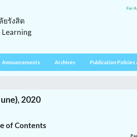
For A
ยรังสิต
& Learning
Announcements
Archives
Publication Policies 
June), 2020
e of Contents
Pa