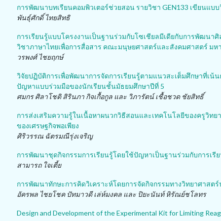
การพัฒนาบทเรียนคอมพิวเตอร์ช่วยสอน รายวิชา GEN133 เขียนแบบวิศ
พันธุ์ศักดิ์ ไทยสิทธิ
การเรียนรู้แบบโครงงานเป็นฐานร่วมกับโซเชียลมีเดียกับการพัฒนา
วิชาภาษาไทยเพื่อการสื่อสาร คณะมนุษยศาสตร์และสังคมศาสตร์ มหาว
วรพงศ์ ไชยฤกษ์
วิจัยปฏิบัติการเพื่อพัฒนาการจัดการเรียนรู้ตามแนวสะเต็มศึกษาที่เน้
ปัญหาแบบร่วมมือของนักเรียนชั้นมัธยมศึกษาปีที่ 5
ศมกร ศิลาโชติ สิรินภา กิจเกื้อกูล และ วิภารัตน์ เชื้อชวด ชัยสิทธิ์
การส่งเสริมความรู้ในเนื้อหาผนวกวิธีสอนและเทคโนโลยีของครูวิทยา
ของเศรษฐกิจพอเพียง
ศิริวรรณ ฉัตรมณีรุ่งเจริญ
การพัฒนาชุดกิจกรรมการเรียนรู้โดยใช้ปัญหาเป็นฐานร่วมกับการเรียน
สามารถ ใจเตี้ย
การพัฒนาทักษะการคิดวิเคราะห์โดยการจัดกิจกรรมทางวิทยาศาสตร์น
อัครพล ไชยโชค ปัทมาวดี เล่ห์มงคล และ ปิยะนันท์ หิรัณย์ชโลทร
Design and Development of the Experimental Kit for Limiting Re