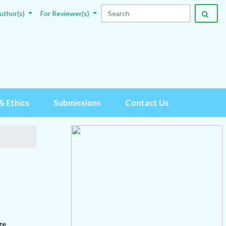
uthor(s)
For Reviewer(s)
& Ethics
Submissions
Contact Us
ge