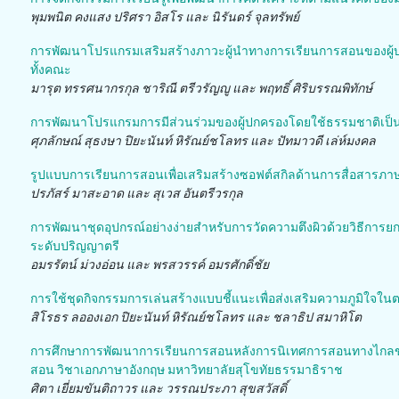
พุมพนิต คงแสง ปริศรา อิสโร และ นิรันดร์ จุลทรัพย์
การพัฒนาโปรแกรมเสริมสร้างภาวะผู้นำทางการเรียนการสอนของผู้
ทั้งคณะ
มารุต ทรรศนากรกุล ชาริณี ตรีวรัญญู และ พฤทธิ์ ศิริบรรณพิทักษ์
การพัฒนาโปรแกรมการมีส่วนร่วมของผู้ปกครองโดยใช้ธรรมชาติเป็นฐ
ศุภลักษณ์ สุธงษา ปิยะนันท์ หิรัณย์ชโลทร และ ปัทมาวดี เล่ห์มงคล
รูปแบบการเรียนการสอนเพื่อเสริมสร้างซอฟต์สกิลด้านการสื่อสารภ
ปรภัสร์ มาสะอาด และ สุเวส อันตรีวรกุล
การพัฒนาชุดอุปกรณ์อย่างง่ายสำหรับการวัดความตึงผิวด้วยวิธีการยก
ระดับปริญญาตรี
อมรรัตน์ ม่วงอ่อน และ พรสวรรค์ อมรศักดิ์ชัย
การใช้ชุดกิจกรรมการเล่นสร้างแบบชี้แนะเพื่อส่งเสริมความภูมิใจใน
สิโรธร ลอองเอก ปิยะนันท์ หิรัณย์ชโลทร และ ชลาธิป สมาหิโต
การศึกษาการพัฒนาการเรียนการสอนหลังการนิเทศการสอนทางไกลขอ
สอน วิชาเอกภาษาอังกฤษ มหาวิทยาลัยสุโขทัยธรรมาธิราช
ศิตา เยี่ยมขันติถาวร และ วรรณประภา สุขสวัสดิ์