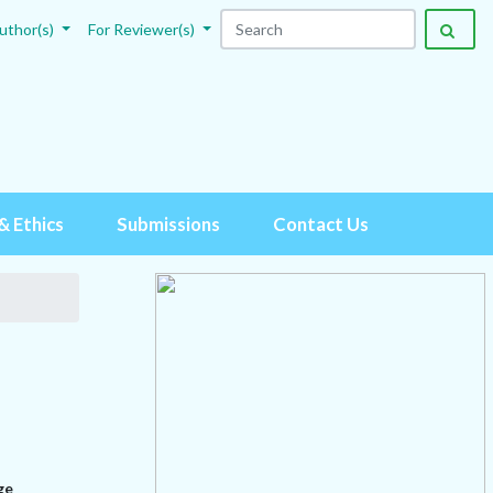
uthor(s)
For Reviewer(s)
& Ethics
Submissions
Contact Us
ge