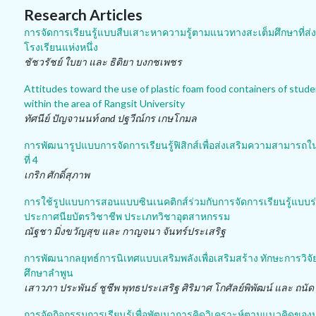
Research Articles
การจัดการเรียนรู้แบบสืบเสาะหาความรู้ตามแนวทางสะเต็มศึกษาที่ส่งเ
โรงเรียนแห่งหนึ่ง
ชัชวรัชย์ ใบยา และ ธิติยา บงกชเพชร
Attitudes toward the use of plastic foam food containers of stud
within the area of Rangsit University
ทัศนีย์ ปัญจานนท์ and ปฐวีณ์กร เกษโกมล
การพัฒนารูปแบบการจัดการเรียนรู้ฟิสิกส์เพื่อส่งเสริมความสามารถ
ที่ 4
เกริก ศักดิ์สุภาพ
การใช้รูปแบบการสอนแบบซินเนคติกส์ร่วมกับการจัดการเรียนรู้แบบร่
ประกาศนียบัตรวิชาชีพ ประเภทวิชาอุตสาหกรรม
ณัฐชา มิ่งขวัญสุข และ กาญจนา จันทร์ประเสริฐ
การพัฒนากลยุทธ์การนิเทศแบบเสริมพลังเพื่อเสริมสร้าง ทักษะการวิจ
ศึกษาลำพูน
เสาวภา ประพันธ์ ชูชีพ พุทธประเสริฐ ศิริมาศ โกศัลย์พิพัฒน์ และ ถนัด
การจัดกิจกรรมการเรียนรู้เพื่อพัฒนาการคิดวิเคราะห์ตามแนวคิดของม