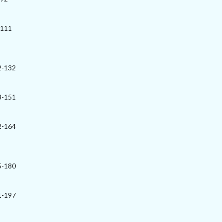
-111
2-132
3-151
2-164
5-180
1-197