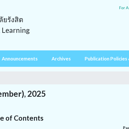
For A
ยรังสิต
& Learning
Announcements
Archives
Publication Policies 
ember), 2025
e of Contents
Pa