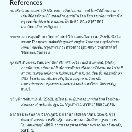
References
กมลรัตน์ คนองเดช. (2563).
ผลการจัดประสบการณ์โดยใช้สื่อและของ
เล่นที่มีต่อทักษะ
EF
ของเด็กปฐมวัยในโรงเรียนร่วมพัฒนาวิชาชีพ
ครู เขตพื้นที่จังหวัดชายแดนใต้
. ยะลา: คณะครุศาสตร์
มหาวิทยาลัยราชภัฏยะลา.
กระทรวงการอุดมศึกษา วิทยาศาสตร์ วิจัยและนวัตกรรม. (2564).
BCG in
action: The new sustainable growth engine
โมเดลเศรษฐกิจสู่การ
พัฒนาที่ยั่งยืน.
กรุงเทพฯ: กระทรวงการอุดมศึกษา วิทยาศาสตร์
วิจัยและนวัตกรรม.
กุลสตรี เดิมธรรมรัมย์
,
จุฑาทิพย์ เรืองศิริ
, &
จิระพงศ์ ฉันทพจน์. (2563).
การพัฒนาบอร์ดเกม
AR
เพื่อการศึกษา เรื่องการใช้งานเทคโนโลยี
สารสนเทศอย่างมีความรับผิดชอบสำหรับนักเรียนชั้นมัธยมศึกษา
ปีที่ 2 โรงเรียนนวมินทราชินูทิศ สวนกุหลาบวิทยาลัย
สมุทรปรากา
ร. กรุงเทพฯ: คณะครุศาสตร์ มหาวิทยาลัยราชภัฏ
ธนบุรี.
ขวัญฟ้า รังสิยานนท์. (2562).
คู่มือครูและผู้ปกครองการเสริมสร้างทักษะ
สมอง
EF
สำหรับเด็กปฐมวัย.
กรุงเทพฯ: มหาวิทยาลัยสวนดุสิต.
ธาฤชร ประสพลาภ
,
จิรภา ภูทวี
, &
กรกนก เลิศเดชาภัทร. (2567). การ
พัฒนากิจกรรมการเรียนรู้ตามแนวทางสะเต็มศึกษาบูรณาการ
โมเดลเศรษฐกิจบีซีจี.
วารสารครุศาสตร์จุฬาลงกรณ์มหาวิทยาลัย
,
52(1)
,
1.