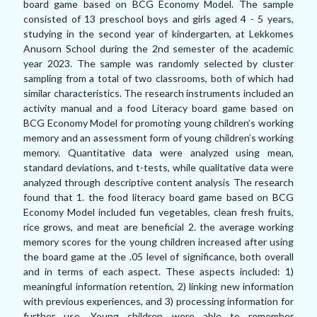
board game based on BCG Economy Model. The sample
consisted of 13 preschool boys and girls aged 4 - 5 years,
studying in the second year of kindergarten, at Lekkomes
Anusorn School during the
2
nd semester of the academic
year
2023.
The sample was randomly selected by cluster
sampling from a total of two classrooms, both of which had
similar characteristics. The research instruments included an
activity manual and a food Literacy board game based on
BCG Economy Model for promoting young children’s working
memory and an assessment form of young children’s working
memory
.
Quantitative data were analyzed using mean,
standard deviations, and t-tests, while qualitative data were
analyzed through descriptive content analysis The research
found that 1. the food literacy board game based on BCG
Economy Model included fun vegetables, clean fresh fruits,
rice grows, and meat are beneficial 2. the average working
memory scores for the young children increased after using
the board game at the .
05
level of significance, both overall
and in terms of each aspect. These aspects included:
1)
meaningful information retention,
2)
linking new information
with previous experiences, and
3)
processing information for
further use. Young children were able to remember