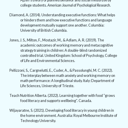
Ajzen’s theory of planned behavior and social media use by
college students.
American Journal of Psychological Research
.
Diamond, A. (2014). Understanding executive functions: What helps
or hinders them and how executive functions and language
development mutually support one another. Columbia:
University of British Columbia.
Jones, J. S., Milton, F., Mostazir, M., & Adlam, A. R. (2019). The
academic outcomes of working memory and metacognitive
strategy training in children: A double-blind randomized
controlled trial. United Kingdom: School of Psychology, College
of Life and Environmental Sciences.
Pellizzoni, S., Cargnelutti, E., Cuder, A., & Passolunghi, M. C. (2022).
The interplay between math anxiety and working memory on
math performance: A longitudinal study. Italy: Department of
Life Sciences, University of Trieste.
Teach Nutrition Alberta. (2022). Learning together with food “grows
food literacy and supports wellbeing”. Canada.
Wijayaratne, S. (2021). Developing food literacy in young children in
the home environment. Australia: Royal Melbourne Institute of
Technology University.