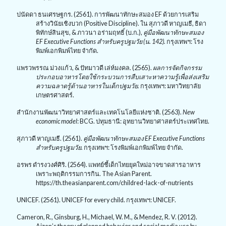
ปนัดดา ธนเศรษฐกร. (2561). การพัฒนาทักษะสมอง
EF
ด้วยการเสริม
สร้างวินัยเชิงบวก (
Positive Discipline).
ใน สุภาวดี หาญเมธี
,
ธิดา
พิทักษ์สินสุข
, &
ภาวนา อร่ามฤทธิ์ (บ.ก.)
,
คู่มือพัฒนาทักษะสมอง
EF Executive Functions
สำหรับครูปฐมวัย (น. 142).
กรุงเทพฯ: โรง
พิมพ์เอกพิมพ์ไทย จำกัด.
แพรวพรรณ ม่วงแก้ว
, &
ปัทมาวดี เล่ห์มงคล. (2565).
ผลการจัดกิจกรรม
ประกอบอาหารโดยใช้กระบวนการสืบเสาะหาความรู้เพื่อส่งเสริม
ความฉลาดรู้ด้านอาหารในเด็กปฐมวัย.
กรุงเทพฯ: มหาวิทยาลัย
เกษตรศาสตร์.
สำนักงานพัฒนาวิทยาศาสตร์และเทคโนโลยีแห่งชาติ. (2563).
New
economic model
: BCG.
ปทุมธานี: อุทยานวิทยาศาสตร์ประเทศไทย.
สุภาวดี หาญเมธี. (2561).
คู่มือพัฒนาทักษะสมอง
EF Executive Functions
สำหรับครูปฐมวัย.
กรุงเทพฯ: โรงพิมพ์เอกพิมพ์ไทย จำกัด.
อรพร ดำรงวงศ์ศิริ. (2564). แพทย์ชี้เด็กไทยยุคใหม่อาจขาดสารอาหาร
เพราะพฤติกรรมการกิน.
The Asian Parent.
https://th.theasianparent.com/childred-lack-of-nutrients
UNICEF. (
2561).
UNICEF for every child.
กรุงเทพฯ:
UNICEF.
Cameron, R., Ginsburg, H., Michael, W. M., & Mendez, R. V. (2012).