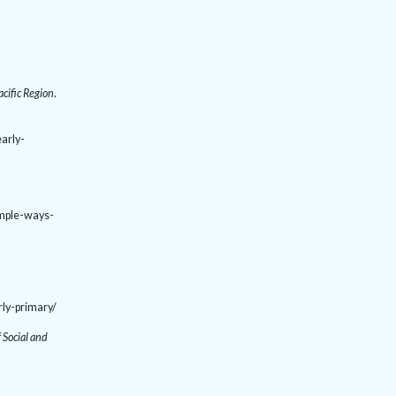
acific Region
.
arly-
imple-ways-
rly-primary/
 Social and