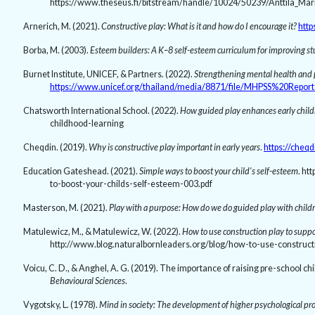
https://www.theseus.fi/bitstream/handle/10024/50239/Anttila_Mar
Arnerich, M. (2021).
Constructive play: What is it and how do I encourage it?
http
Borba, M. (2003).
Esteem builders: A K–8 self-esteem curriculum for improving s
Burnet Institute, UNICEF, & Partners. (2022).
Strengthening mental health and p
https://www.unicef.org/thailand/media/8871/file/MHPSS%20Repor
Chatsworth International School. (2022).
How guided play enhances early child
childhood-learning
Cheqdin. (2019).
Why is constructive play important in early years
.
https://cheq
Education Gateshead. (2021).
Simple ways to boost your child's self-esteem
. ht
to-boost-your-childs-self-esteem-003.pdf
Masterson, M. (2021).
Play with a purpose: How do we do guided play with child
Matulewicz, M., & Matulewicz, W. (2022).
How to use construction play to suppor
http://www.blog.naturalbornleaders.org/blog/how-to-use-constructio
Voicu, C. D., & Anghel, A. G. (2019). The importance of raising pre-school ch
Behavioural Sciences
.
Vygotsky, L. (1978).
Mind in society: The development of higher psychological pr