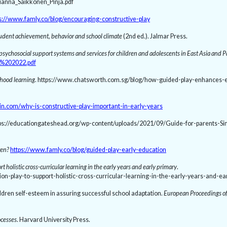
ianna_Saikkonen_Pinja.pdf
s://www.famly.co/blog/encouraging-constructive-play
tudent achievement, behavior and school climate
(2nd ed.). Jalmar Press.
sychosocial support systems and services for children and adolescents in East Asia and P
t%202022.pdf
hood learning
. https://www.chatsworth.com.sg/blog/how-guided-play-enhances-e
din.com/why-is-constructive-play-important-in-early-years
tps://educationgateshead.org/wp-content/uploads/2021/09/Guide-for-parents-S
ren?
https://www.famly.co/blog/guided-play-early-education
t holistic cross-curricular learning in the early years and early primary
.
n-play-to-support-holistic-cross-curricular-learning-in-the-early-years-and-ea
ildren self-esteem in assuring successful school adaptation.
European Proceedings of
ocesses
. Harvard University Press.