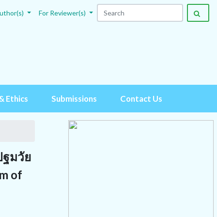
uthor(s)
For Reviewer(s)
& Ethics
Submissions
Contact Us
ปฐมวัย
m of