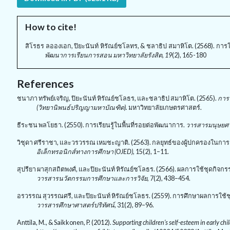
How to cite!
สิโรธร ลอองเอก, ปิยะนันท์ หิรัณย์ชโลทร, & ชลาธิป สมาหิโต. (2568). กา
พัฒนาการเรียนการสอน มหาวิทยาลัยรังสิต, 19
(2), 165-180
References
ชนาภา ทรัพย์เจริญ
,
ปิยะนันท์ หิรัณย์ชโลธร
,
และชลาธิป สมาหิโต. (2565).
การใ
(วิทยานิพนธ์ปริญญามหาบัณฑิต).
มหาวิทยาลัยเกษตรศาสตร์.
ธีระชน พลโยธา. (2550). การเรียนรู้ในพื้นที่รอยต่อพัฒนาการ.
วารสารมนุษยศา
วิชุดา ศรีราชา
,
และวรวรรณ เหมชะญาติ. (2563). กลยุทธ์ของผู้ปกครองในการเ
อิเล็กทรอนิกส์ทางการศึกษา (
OJED),
15(2)
,
1–11.
สุปรียา ผาสุกสถิตพงศ์
,
และปิยะนันท์ หิรัณย์ชโลธร. (2566). ผลการใช้ชุดกิจก
วารสารนวัตกรรมการศึกษาและการวิจัย
,
7(2)
,
438–454.
อรวรรณ สุวรรณศรี
,
และปิยะนันท์ หิรัณย์ชโลธร. (2559). การศึกษาผลการใช้
วารสารศึกษาศาสตร์ปริทัศน์
,
31(2)
,
89–96.
Anttila, M., & Saikkonen, P. (2012).
Supporting children’s self-esteem in early ch