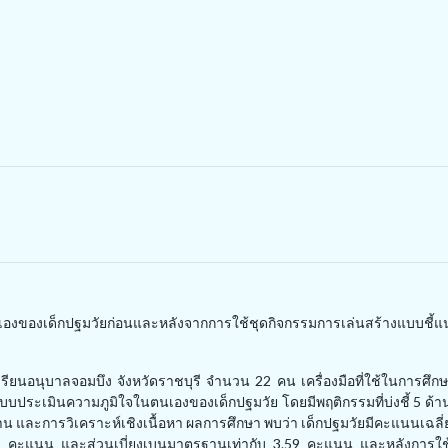
นตนเองของเด็กปฐมวัยก่อนและหลังจากการใช้ชุดกิจกรรมการเล่นสร้างแบบชี้แน
เรียนอนุบาลจอมบึง จังหวัดราชบุรี จำนวน
22
คน เครื่องมือที่ใช้ในการศึก
บบประเมินความภูมิใจในตนเองของเด็กปฐมวัย โดยมีพฤติกรรมที่บ่งชี้
5
ด้
ฐาน และการวิเคราะห์เชิงเนื้อหา ผลการศึกษา พบว่า เด็กปฐมวัยมีคะแนนเฉลี
2
คะแนน และส่วนเบี่ยงเบนมาตรฐานเท่ากับ
3.59
คะแนน และหลังการใช้