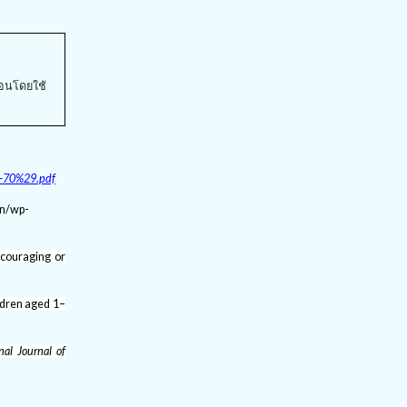
อนโดยใช้
38-70%29.pdf
pn/wp-
ncouraging or
ildren aged 1–
nal Journal of