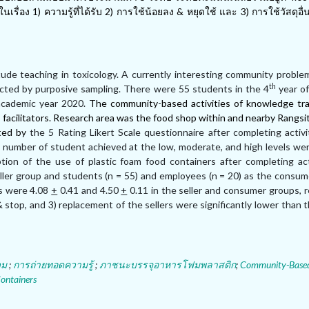
นเรื่อง
1
) ความรู้ที่ได้รับ
2
) การใช้น้อยลง
&
หยุดใช้ และ
3
) การใช้วัสดุอ
itude teaching in toxicology. A currently interesting community probl
th
cted by purposive sampling. There were 55 students in the 4
year of
 academic year 2020.
The community
-
based activities of knowledge tr
facilitators
.
Research area was the food shop within and nearby Rangsit
ted by
the 5 Rating Likert Scale questionnaire after completing activi
e number of student achieved at the low, moderate, and high levels wer
eption of the use of plastic foam food containers after completing ac
seller group and students (n = 55) and employees (n = 20) as the consu
es were 4.08
+
0.41 and 4.50
+
0.11 in the seller and consumer groups, r
 stop, and 3) replacement of the sellers were significantly lower than 
วม
;
การถ่ายทอดความรู้
;
ภาชนะบรรจุอาหารโฟมพลาสติก
;
Community-Based
ontainers