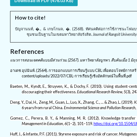
Download in PDF (476.03 KB)
How to cite!
ปัญจานนท์, �., & เกษโกมล, �. (2568). ทัศนคติต่อการใช้ภาชนะโฟมบ
ชุมชนเป็นฐานในเขตมหาวิทยาลัยรังสิต.
Journal of Rangsit Universit
References
แนวการสอนเจตคติแบบมีส่วนร่วม. (
2567).
มหาวิทยาลัยบูรพา
.
สืบค้นเมื่อ
1
มิถ
อาเดช อุปนันท์. (2564). การออกแบบการเรียนรู้แบบ CBL เพื่อตอบโจทย์การสร้างคร
content/uploads/2022/07/CBL-การเรียนรู้เชิงอัตลักษณ์ในพื้นที่.pdf
Baeten, M., Kyndt, E., Struyven, K., & Dochy, F. (2010). Using student-ce
discouraging their effectiveness.
Educational Research Review, 5
(3), 2
Deng, Y., Dai, H., Zeng, M., Guan, L., Luo, X., Zhang, C., ... & Zhao, L. (20
6 years from rural China.
Environmental Science and Pollution Research,
Gomez, C., Perera, B. Y., & Manning, M. R. (2012). Knowledge transfer 
Management in Education, 6
(1–2), 101–119.
https://doi.org/10.1504/
Huff, J., & Infante, P. F. (2011). Styrene exposure and risk of cancer.
Mutagenesi