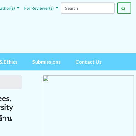
uthor(s)
For Reviewer(s)
& Ethics
Submissions
Contact Us
ees,
sity
ร้าน