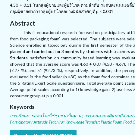
4
.
50
+
0
.
11
ในกลุ่มผู้ขายและผู้บริโภค ตามลำดับ ระดับคะแนนเฉลี่ยใ
กลุ่มผู้ขายต่ำกว่ากลุ่มผู้บริโภคอย่างมีนัยสำคัญที่
p < 0
.
001
Abstract
This is educational research focused on participatory att
from food packaging foam” was selected. The subjects were sele
Science enrolled in toxicology during the first semester of the
planned and carried out for 3 months by students with teachers as 
Students' satisfaction on community
-
based learning was evalua
showed that the average score was 4.60
+
0.07 (4.50 - 4.67). Th
(7.27 %), and 51 (92.73 %), respectively. In addition, the perc
evaluated in the food seller (n =30) as the foam food container 
the 5 Rating Likert Scale questionnaire. Total average point scal
Average point scales according to 1) knowledge gain, 2) use less &
consumer group at p
<
0.001.
Keywords
การเรียนการสอนโดยใช้ชุมชนเป็นฐาน
;
การสอนเจตคติแบบมีส่วนร่
Participatory Attitude Teaching
;
Knowledge Transfer
;
Plastic Foam Food C