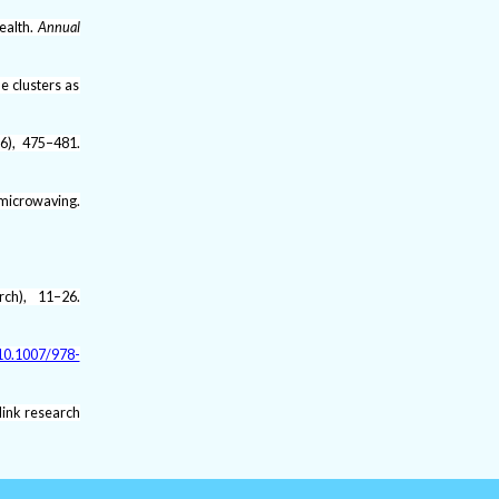
health.
Annual
e clusters as
(6), 475–481.
d microwaving.
rch), 11–26.
/10.1007/978-
link research