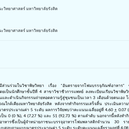
วิทยาศาสตร์ มหาวิทยาลัยรังสิต
วิทยาศาสตร์ มหาวิทยาลัยรังสิต
บบมีส่วนร่วมในวิชาพิษวิทยา เรื่อง “อันตรายจากโฟมบรรจุภัณฑ์อาหาร” ซึ
เป็นนักศึกษาชั้นปีที่
4
สาขาวิชาชีวการแพทย์ ลงทะเบียนเรียนวิชาพิษ
ผนและดำเนินกิจกรรมถ่ายทอดความรู้สู่ชุมชนเป็นเวลา
3
เดือนด้วยตนเอง โ
เวณใกล้เคียงมหาวิทยาลัยรังสิต หลังจากทำกิจกรรมเสร็จสิ้น ประเมินควา
บมาตรประมาณค่า
5
ระดับ ผลการวิจัยพบว่าคะแนนเฉลี่ยอยู่ที่
4
.
60
+
0
.
07
(
เป็น
0
(
0
%)
, 4
(
7
.
27
%) และ
51
(
92
.
73
%) ตามลำดับ นอกจากนี้หลังทำก
ขายอาหารซึ่งเป็นผู้จำหน่ายภาชนะบรรจุอาหารโฟมพลาสติกจำนวน
30
รา
ยใช้แบบสอบถามแบบมาตรประมาณค่า
5
ระดับ ระดับคะแนนเฉลี่ยรวมอยู่ที่
4
.
0