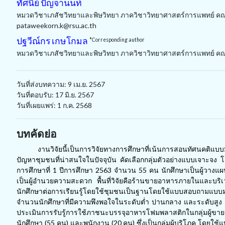
ทัศนีย์ ปัญจานนท์
หมวดวิชาเภสัชวิทยาและพิษวิทยา ภาควิชาวิทยาศาสตร์การแพทย์ คณะ
pataweekorn.k@rsu.ac.th
ปฐวีณ์กร เกษโกมล
*Corresponding author
หมวดวิชาเภสัชวิทยาและพิษวิทยา ภาควิชาวิทยาศาสตร์การแพทย์ คณะ
วันที่ส่งบทความ: 9 เม.ย. 2567
วันที่ตอบรับ: 17 มิ.ย. 2567
วันที่เผยแพร่: 1 ก.ค. 2568
บทคัดย่อ
งานวิจัยนี้เป็นการวิจัยทางการศึกษาที่เน้นการสอนทัศนคติแ
ปัญหาชุมชนที่น่าสนใจในปัจจุบัน คัดเลือกกลุ่มตัวอย่างแบบเจาะจง โดย
การศึกษาที่
1
ปีการศึกษา
2563
จำนวน
55
คน นักศึกษาเป็นผู้วางแ
เป็นผู้อำนวยความสะดวก พื้นที่วิจัยคือร้านขายอาหารภายในและบริ
นักศึกษาต่อการเรียนรู้โดยใช้ชุมชนเป็นฐานโดยใช้แบบสอบถามแบ
จำนวนนักศึกษาที่มีความพึงพอใจในระดับต่ำ ปานกลาง และระดับสูง 
ประเมินการรับรู้การใช้ภาชนะบรรจุอาหารโฟมพลาสติกในกลุ่มผู้
นักศึกษา (
55
คน) และพนักงาน (
20
คน) ซึ่งเป็นกลุ่มผู้บริโภค โด