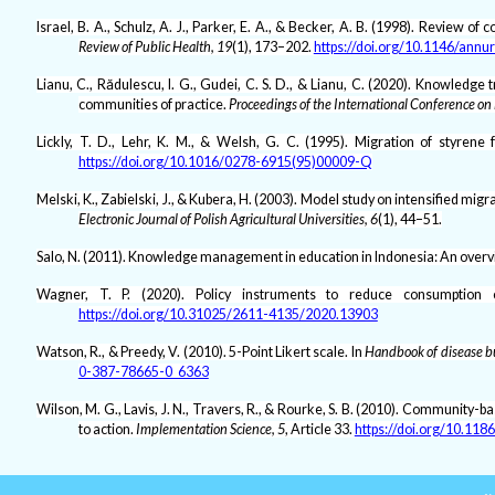
Israel, B. A., Schulz, A. J., Parker, E. A., & Becker, A. B. (1998). Review
Review of Public Health, 19
(1), 173–202.
https://doi.org/10.1146/annur
Lianu, C., Rădulescu, I. G., Gudei, C. S. D., & Lianu, C. (2020). Knowledg
communities of practice.
Proceedings of the International Conference on
Lickly, T. D., Lehr, K. M., & Welsh, G. C. (1995). Migration of styrene
https://doi.org/10.1016/0278-6915(95)00009-Q
Melski, K., Zabielski, J., & Kubera, H. (2003). Model study on intensified mi
Electronic Journal of Polish Agricultural Universities, 6
(1), 44–51.
Salo, N. (2011). Knowledge management in education in Indonesia: An over
Wagner, T. P. (2020). Policy instruments to reduce consumptio
https://doi.org/10.31025/2611-4135/2020.13903
Watson, R., & Preedy, V. (2010). 5-Point Likert scale. In
Handbook of disease bu
0-387-78665-0_6363
Wilson, M. G., Lavis, J. N., Travers, R., & Rourke, S. B. (2010). Communit
to action.
Implementation Science, 5
, Article 33.
https://doi.org/10.11