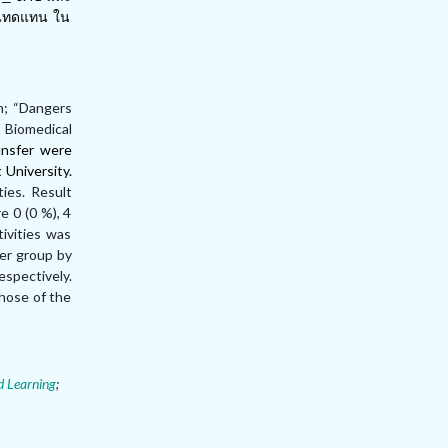
ื่นทดแทน ใน
em; “Dangers
 Biomedical
ansfer were
 University
.
ties. Result
e 0 (0 %), 4
tivities was
mer group by
espectively.
those of the
 Learning
;