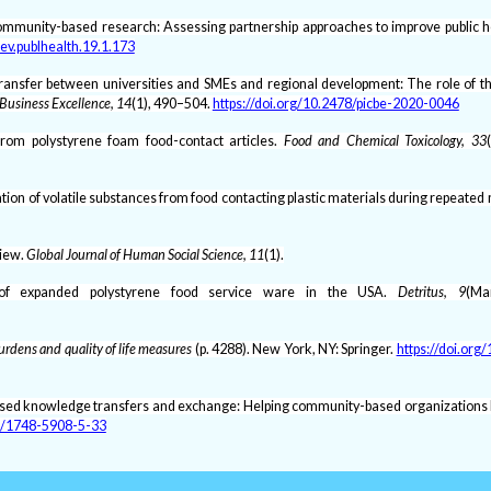
 of community-based research: Assessing partnership approaches to improve public 
ev.publhealth.19.1.173
e transfer between universities and SMEs and regional development: The role of th
 Business Excellence, 14
(1), 490–504.
https://doi.org/10.2478/picbe-2020-0046
 from polystyrene foam food-contact articles.
Food and Chemical Toxicology, 33
gration of volatile substances from food contacting plastic materials during repeate
view.
Global Journal of Human Social Science, 11
(1).
n of expanded polystyrene food service ware in the USA.
Detritus, 9
(Ma
rdens and quality of life measures
(p. 4288). New York, NY: Springer.
https://doi.org
y-based knowledge transfers and exchange: Helping community-based organizations 
86/1748-5908-5-33