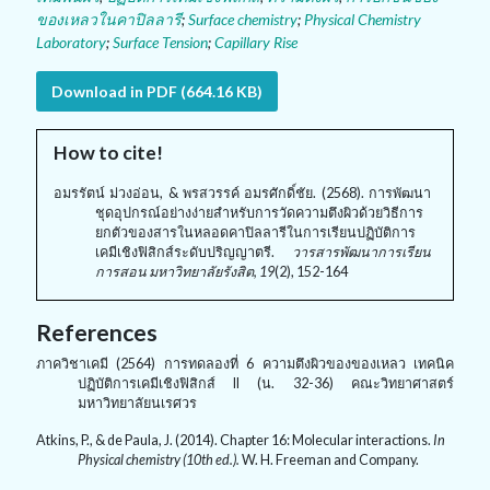
ของเหลวในคาปิลลารี
;
Surface chemistry
;
Physical Chemistry
Laboratory
;
Surface Tension
;
Capillary Rise
Download in PDF (664.16 KB)
How to cite!
อมรรัตน์ ม่วงอ่อน, & พรสวรรค์ อมรศักดิ์ชัย. (2568). การพัฒนา
ชุดอุปกรณ์อย่างง่ายสำหรับการวัดความตึงผิวด้วยวิธีการ
ยกตัวของสารในหลอดคาปิลลารีในการเรียนปฏิบัติการ
เคมีเชิงฟิสิกส์ระดับปริญญาตรี.
วารสารพัฒนาการเรียน
การสอน มหาวิทยาลัยรังสิต, 19
(2), 152-164
References
ภาควิชาเคมี (
2564)
การทดลองที่
6
ความตึงผิวของของเหลว เทคนิค
ปฏิบัติการเคมีเชิงฟิสิกส์
II (
น
. 32-36)
คณะวิทยาศาสตร์
มหาวิทยาลัยนเรศวร
Atkins, P., & de Paula, J. (
2014).
Chapter
16:
Molecular interactions.
In
Physical chemistry (
10
th ed.).
W. H. Freeman and Company.