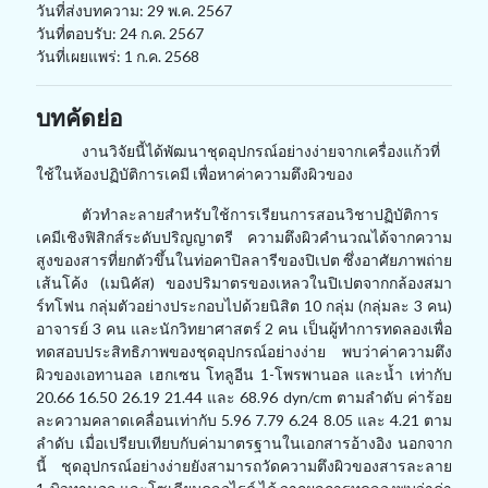
วันที่ส่งบทความ: 29 พ.ค. 2567
วันที่ตอบรับ: 24 ก.ค. 2567
วันที่เผยแพร่: 1 ก.ค. 2568
บทคัดย่อ
งานวิจัยนี้ได้พัฒนาชุดอุปกรณ์อย่างง่ายจากเครื่องแก้วที่
ใช้ในห้องปฏิบัติการเคมี เพื่อหาค่าความตึงผิวของ
ตัวทำละลายสำหรับใช้การเรียนการสอนวิชาปฏิบัติการ
เคมีเชิงฟิสิกส์ระดับปริญญาตรี ความตึงผิวคำนวณได้จากความ
สูงของสารที่ยกตัวขึ้นในท่อคาปิลลารีของปิเปต ซึ่งอาศัยภาพถ่าย
เส้นโค้ง
(
เมนิคัส) ของปริมาตรของเหลวในปิเปตจากกล้องสมา
ร์ทโฟน กลุ่มตัวอย่างประกอบไปด้วยนิสิต
10
กลุ่ม (กลุ่มละ
3
คน)
อาจารย์ 3 คน และนักวิทยาศาสตร์ 2 คน เป็นผู้ทำการทดลองเพื่อ
ทดสอบประสิทธิภาพของชุดอุปกรณ์อย่างง่าย พบว่าค่าความตึง
ผิวของเอทานอล เฮกเซน โทลูอีน
1-
โพรพานอล และน้ำ เท่ากับ
20.66 16.50 26.19 21.44 และ 68.96
dyn/cm
ตามลำดับ ค่าร้อย
ละความคลาดเคลื่อนเท่ากับ 5.96 7.79 6.24 8.05 และ 4.21 ตาม
ลำดับ
เมื่อเปรียบเทียบกับค่ามาตรฐานในเอกสารอ้างอิง นอกจาก
นี้ ชุดอุปกรณ์อย่างง่ายยังสามารถวัดความตึงผิวของสารละลาย