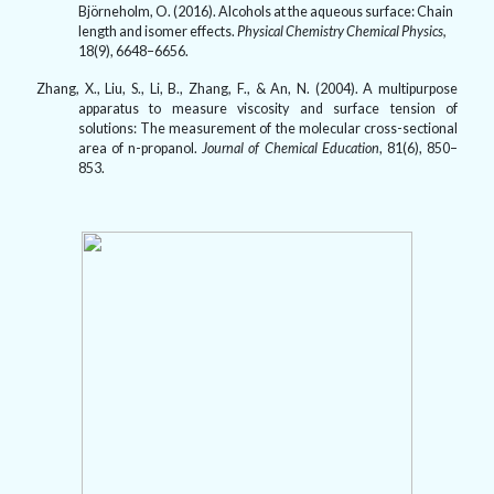
Björneholm, O. (
2016).
Alcohols at the aqueous surface: Chain
length and isomer effects.
Physical Chemistry Chemical Physics,
18(9)
,
6648–6656.
Zhang, X., Liu, S., Li, B., Zhang, F., & An, N. (
2004).
A multipurpose
apparatus to measure viscosity and surface tension of
solutions: The measurement of the molecular cross-sectional
area of n-propanol.
Journal of Chemical Education
,
81(6)
,
850–
853.