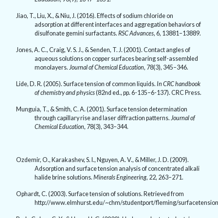
Jiao, T., Liu, X., & Niu, J. (
2016).
Effects of sodium chloride on
adsorption at different interfaces and aggregation behaviors of
disulfonate gemini surfactants.
RSC Advances
,
6
,
13881–13889.
Jones, A. C., Craig, V. S. J., & Senden, T. J. (
2001).
Contact angles of
aqueous solutions on copper surfaces bearing self-assembled
monolayers.
Journal of Chemical Education
,
78(3)
,
345–346.
Lide, D. R. (
2005).
Surface tension of common liquids.
In CRC handbook
of chemistry and physics
(
82
nd ed., pp.
6-135–6-137).
CRC Press.
Munguia, T., & Smith, C. A. (
2001).
Surface tension determination
through capillary rise and laser diffraction patterns.
Journal of
Chemical Education
,
78(3)
,
343–344.
Ozdemir, O., Karakashev, S. I., Nguyen, A. V., & Miller, J. D. (
2009).
Adsorption and surface tension analysis of concentrated alkali
halide brine solutions.
Minerals Engineering
,
22
,
263–271.
Ophardt, C. (
2003).
Surface tension of solutions. Retrieved from
http://www.elmhurst.edu/~chm/studentport/fleming/surfacetension