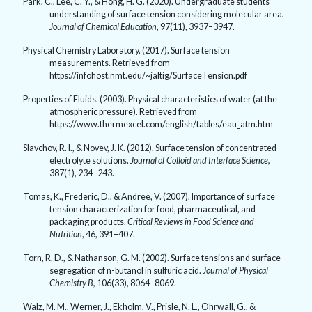
Park, C., Lee, C. Y., & Hong, H. G. (
2020).
Undergraduate students’
understanding of surface tension considering molecular area
.
Journal of Chemical Education
,
97(11)
,
3937–3947.
Physical Chemistry Laboratory. (
2017).
Surface tension
measurements. Retrieved from
https://infohost.nmt.edu/~jaltig/SurfaceTension.pdf
Properties of Fluids. (
2003).
Physical characteristics of water (at the
atmospheric pressure). Retrieved from
https://www.thermexcel.com/english/tables/eau_atm.htm
Slavchov, R. I., & Novev, J. K. (
2012).
Surface tension of concentrated
electrolyte solutions.
Journal of Colloid and Interface Science,
387(1)
,
234–243.
Tomas, K., Frederic, D., & Andree, V. (
2007).
Importance of surface
tension characterization for food, pharmaceutical, and
packaging products.
Critical Reviews in Food Science and
Nutrition
,
46
,
391–407.
Torn, R. D., & Nathanson, G. M. (
2002).
Surface tensions and surface
segregation of n-butanol in sulfuric acid.
Journal of Physical
Chemistry B,
106(33)
,
8064–8069.
Walz, M. M., Werner, J., Ekholm, V., Prisle, N. L., Öhrwall, G., &