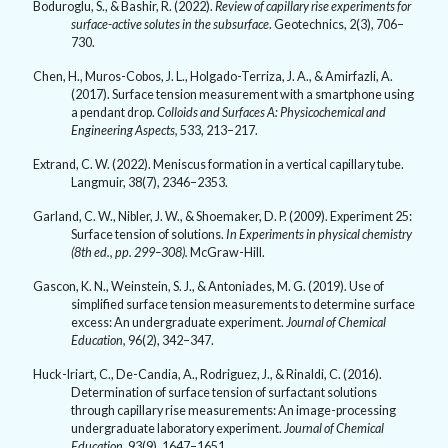
Boduroglu, S., & Bashir, R. (
2022).
Review of capillary rise experiments for
surface-active solutes in the subsurface
. Geotechnics,
2(3)
,
706–
730.
Chen, H., Muros-Cobos, J. L., Holgado-Terriza, J. A., & Amirfazli, A.
(
2017).
Surface tension measurement with a smartphone using
a pendant drop.
Colloids and Surfaces A: Physicochemical and
Engineering Aspects,
533
,
213–217.
Extrand, C. W. (
2022).
Meniscus formation in a vertical capillary tube.
Langmuir,
38(7)
,
2346–2353.
Garland, C. W., Nibler, J. W., & Shoemaker, D. P. (
2009).
Experiment
25:
Surface tension of solutions.
In Experiments in physical chemistry
(
8
th ed., pp.
299–308).
McGraw-Hill.
Gascon, K. N., Weinstein, S. J., & Antoniades, M. G. (
2019).
Use of
simplified surface tension measurements to determine surface
excess: An undergraduate experiment.
Journal of Chemical
Education,
96(2)
,
342–347.
Huck-Iriart, C., De-Candia, A., Rodriguez, J., & Rinaldi, C. (
2016).
Determination of surface tension of surfactant solutions
through capillary rise measurements: An image-processing
undergraduate laboratory experiment.
Journal of Chemical
Education
,
93(9)
,
1647–1651.