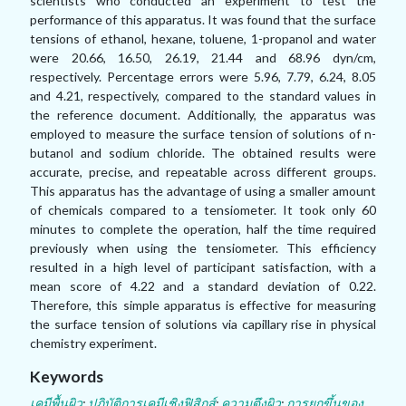
scientists who conducted an experiment to test the
performance of this apparatus. It was found that the surface
tensions of ethanol, hexane, toluene, 1-propanol and water
were 20.66, 16.50, 26.19, 21.44 and 68.96
dyn/cm,
respectively. Percentage errors were
5.96
,
7.79
,
6.24
,
8.05
and
4.21
,
respectively, compared to the standard values in
the reference document. Additionally, the apparatus was
employed to measure the surface tension of solutions of n-
butanol and sodium chloride. The obtained results were
accurate, precise, and repeatable across different groups.
This apparatus has the advantage of using a smaller amount
of chemicals compared to a tensiometer. It took only 60
minutes to complete the operation, half the time required
previously when using the tensiometer. This efficiency
resulted in a high level of participant satisfaction, with a
mean score of 4.22 and a standard deviation of 0.22.
Therefore, this simple apparatus is effective for measuring
the surface tension of solutions via capillary rise in physical
chemistry experiment.
Keywords
เคมีพื้นผิว
;
ปฏิบัติการเคมีเชิงฟิสิกส์
;
ความตึงผิว
;
การยกขึ้นของ