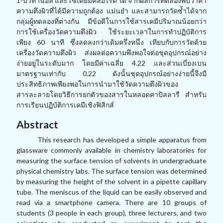
1-
บิวทานอล และโซเดียมคลอไรด์ ได้ จากผลการทดลองพบว่าค่า
ความตึงผิวที่ได้มีความถูกต้อง แม่นยำ และสามารถวัดซ้ำได้จาก
กลุ่มผู้ทดลองที่ต่างกัน มีข้อดีในการใช้สารเคมีปริมาณน้อยกว่า
การใช้เครื่องวัดความตึงผิว ใช้ระยะเวลาในการทำปฏิบัติการ
เพียง
60
นาที ซึ่งลดลงกว่าเดิมครึ่งหนึ่ง เทียบกับการวัดด้วย
เครื่องวัดความตึงผิว ส่งผลต่อความพึงพอใจต่อชุดอุปกรณ์อย่าง
ง่ายอยู่ในระดับมาก โดยมีค่าเฉลี่ย
4.22
และส่วนเบี่ยงเบน
มาตรฐานเท่ากับ
0.22
ดังนั้นชุดอุปกรณ์อย่างง่ายนี้จึงมี
ประสิทธิภาพเพียงพอในการนำมาใช้วัดความตึงผิวของ
สารละลายโดยวิธีการยกตัวของสารในหลอดคาปิลลารี สำหรับ
การเรียนปฏิบัติการเคมีเชิงฟิสิกส์
Abstract
This research has developed a simple apparatus from
glassware commonly available in chemistry laboratories for
measuring the surface tension of solvents in undergraduate
physical chemistry labs. The surface tension was determined
by measuring the height of the solvent in a pipette capillary
tube. The meniscus of the liquid can be easily observed and
read via a smartphone camera. There are 10 groups of
students (3 people in each group), three lecturers, and two