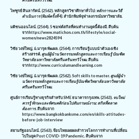
ศรีนครินทรวิโรฒ.
ไพฑูรย์ สินลารัตน์. (2562). หลักสูตรวิชาศึกษาทั่วไป:
หลักการและวิธี
ดำเนินการ (พิมพ์ครั้งที่ 4)
. สำนักพิมพ์จุฬาลงกรณ์มหาวิทยาลัย.
มติชนออนไลน์. (2564). 5 ซอฟต์สกิลที่คนทำงานยุคนี้ต้องมี. สืบค้น
จาก
https://www.matichon.com.th/lifestyle/social-
women/news
2824594
วิชัย วงษ์ใหญ่
, &
มารุต พัฒผล. (2564). การเรียนรู้แบบนำตัวเองเชิง
สร้างสรรค์.
ศูนย์ผู้นำนวัตกรรมหลักสูตรและการเรียนรู้ บัณฑิต
วิทยาลัย มหาวิทยาลัยศรีนครินทรวิโรฒ
. สืบค้น
จาก
http://www.curriculumandlearning.com
วิชัย วงษ์ใหญ่
, &
มารุต พัฒผล. (2562).
Soft skills to master.
ศูนย์ผู้นำ
นวัตกรรมหลักสูตรและการเรียนรู้บัณฑิตวิทยาลัย มหาวิทยาลัย
ศรีนครินทรวิโรฒ.
ศูนย์การเรียนรู้ทางธุรกิจสำหรับ
SME
ธนาคารกรุงเทพ. (2563).
จบใหม่
ควรรู้ ทักษะและทัศนคติก่อนไปสัมภาษณ์งาน: สกิลที่ตลาด
ต้องการ.
สืบค้นจาก
https://www.bangkokbanksme.com/en/skills-attitudes-
before-job-interview
สยามรัฐออนไลน์. (2563). จ๊อบไทยเผยผลสำรวจโลกการทำงานที่เปลี่ยน
ไปในยุค
Post COVID-
19
Pandemic.
สืบค้นจาก