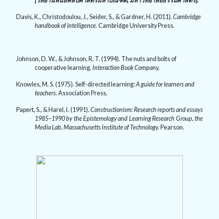
[วิทยานิพนธ์ศิลปศาสตร์มหาบัณฑิต
,
มหาวิทยาลัยธรรมศาสตร์].
Davis, K., Christodoulou, J., Seider, S., & Gardner, H. (2011).
Cambridge
handbook of intelligence.
Cambridge University Press.
Johnson, D. W., & Johnson, R. T. (1994). The nuts and bolts of
cooperative learning.
Interaction Book Company.
Knowles, M. S. (1975). Self-directed learning:
A guide for learners and
teachers
. Association Press.
Papert, S., & Harel, I. (1991).
Constructionism: Research reports and essays
1985–1990 by the Epistemology and Learning Research Group, the
Media Lab, Massachusetts Institute of Technology.
Pearson.