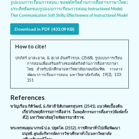
รูปแบบการเรียนการสอน
;
ซอฟต์สกิลด้านการสื่อสารภาษาไทย
;
ประสิทธิผลของรูปแบบการเรียนการสอน
;
Instructional Model
;
Thai Communication Soft Skills
;
Effectiveness of Instructional Model
Download in PDF (433.09 KB)
How to cite!
ปรภัสร์ มาสะอาด, & สุเวส อันตรีวรกุล. (2568). รูปแบบการเรียน
การสอนเพื่อเสริมสร้างซอฟต์สกิลด้านการสื่อสารภาษา
ไทย สำหรับนักศึกษามหาวิทยาลัยเกษมบัณฑิต.
วารสาร
พัฒนาการเรียนการสอน มหาวิทยาลัยรังสิต, 19
(2), 133-
151
References
ขวัญเรือน กิติวัฒน์
, &
ภัสวลี นิติเกษตรสุนทร. (2541). แนวคิดเบื้องต้น
เกี่ยวกับพฤติกรรมการสื่อสาร.
ในพฤติกรรมการสื่อสาร (พิมพ์ครั้ง
ที่ 2)
. มหาวิทยาลัยสุโขทัยธรรมาธิราช.
พระพรหมคุณาภรณ์ ป.อ. ปยุตโต. (2552). การศึกษาทั่วไปเพื่อพัฒนา
มนุษย์.
ศูนย์บริหารจัดการวิชาศึกษาทั่วไป มหาวิทยาลัย