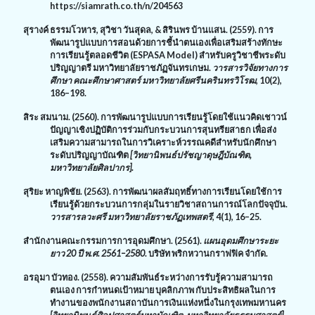
https://siamrath.co.th/n/
204563
สุรางค์ ธรรมโวหาร
,
สุวิชา วันสุดล
, &
สิรินพร บ้านแสน. (2559). การ
พัฒนารูปแบบการสอนด้วยการชี้นำตนเองเพื่อเสริมสร้างทักษะ
การเรียนรู้ตลอดชีวิต (
ESPASA Model)
สำหรับครูวิชาชีพระดับ
ปริญญาตรี มหาวิทยาลัยราชภัฏจันทรเกษม.
วารสารวิจัยทางการ
ศึกษา คณะศึกษาศาสตร์ มหาวิทยาลัยศรีนครินทรวิโรฒ
,
10(2)
,
186–198.
สิระ สมนาม. (2560). การพัฒนารูปแบบการเรียนรู้โดยใช้แนวคิดเชาวน์
ปัญญาเชิงปฏิบัติการร่วมกับกระบวนการสุนทรียสาธก เพื่อส่ง
เสริมความสามารถในการวิเคราะห์วรรณคดีสำหรับนักศึกษา
ระดับปริญญาบัณฑิต
[วิทยานิพนธ์ปรัชญาดุษฎีบัณฑิต
,
มหาวิทยาลัยศิลปากร].
สุริยะ หาญพิชัย. (2563). การพัฒนาผลสัมฤทธิ์ทางการเรียนโดยใช้การ
เรียนรู้ด้วยกระบวนการกลุ่มในรายวิชาสถานการณ์โลกปัจจุบัน.
วารสารลวะศรี มหาวิทยาลัยราชภัฏเทพสตรี
,
4(1)
,
16–25.
สำนักงานคณะกรรมการการอุดมศึกษา. (2561).
แผนอุดมศึกษาระยะ
ยาว 20 ปี พ.ศ. 2561–2580
. บริษัท พริกหวานกราฟฟิค จำกัด.
อรอุมา บัวทอง. (2558). ความสัมพันธ์ระหว่างการรับรู้ความสามารถ
ตนเอง การกำหนดเป้าหมาย บุคลิกภาพ กับประสิทธิผลในการ
ทำงานของพนักงานสถาบันการเงินแห่งหนึ่งในกรุงเทพมหานคร