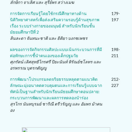
ลักษิกา จาเลิศ และ สุรีย์พร สว่างเมฆ
การจัดการเรียนรู้โดยใช้กรณีศึกษาทางด้าน
179-
นิติวิทยาศาสตร์เพื่อส่งเสริมความรอบรู้ด้านสุขภาพ
197
เรื่อง ระบบร่างกายของมนุษย์ สำหรับนักเรียนชั้น
มัธยมศึกษาปีที่ 2
ลินละดา จันทนะชาติ และ ธิติยา บงกชเพชร
ผลของการจัดกิจกรรมศิลปะแบบเน้นกระบวนการที่มี
198-
ต่อทักษะการชี้นำตนเองของเด็กปฐมวัย
211
ศุภรัตน์ เลิศสุทธิไกรศรี ปิยะนันท์ หิรัณย์ชโลทร และ
อรพรรณ บุตรกตัญญู
การพัฒนาโปรแกรมลดจริยธรรมหลุดตามแนวคิด
212-
ลักษณะมุ่งอนาคตควบคุมตนและการเรียนรู้แบบฉาก
227
ทัศน์เป็นฐานสำหรับนักเรียนมัธยมศึกษาตอนปลาย:
กระบวนการพัฒนาและผลการทดลองนำร่อง
สุรไกร นันทบุรมย์ ชาริณี ตรีวรัญญู และ อัมพร ม้าคน
อง