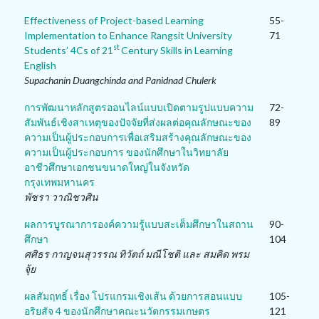
Effectiveness of Project-based Learning
55-
Implementation to Enhance Rangsit University
71
st
Students’ 4Cs of 21
Century Skills in Learning
English
Supachanin Duangchinda and Panidnad Chulerk
การพัฒนาหลักสูตรออนไลน์แบบเปิดตามรูปแบบความ
72-
สัมพันธ์เชิงสาเหตุของปัจจัยที่ส่งผลต่อคุณลักษณะของ
89
ความเป็นผู้ประกอบการเพื่อเสริมสร้างคุณลักษณะของ
ความเป็นผู้ประกอบการ ของนักศึกษาในวิทยาลัย
อาชีวศึกษาเอกชนขนาดใหญ่ในจังหวัด
กรุงเทพมหานคร
พัชรา วาณิชวศิน
ผลการบูรณาการองค์ความรู้แบบสะเต็มศึกษาในสถาน
90-
ศึกษา
104
ศศิธร กาญจนสุวรรณ ทิวัตถ์ มณีโชติ และ สมคิด พรม
จุ้ย
ผลสัมฤทธิ์ เรื่อง โปรแกรมเชิงเส้น ด้วยการสอนแบบ
105-
อริยสัจ 4 ของนักศึกษาคณะนวัตกรรมเกษตร
121