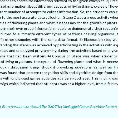
ences to search for information relevant to the given examples, 2) Prac
n of information about different aspects of living things, cycles of flow
rrect number of attempts to collect information. So, the students can 
hem to the most accurate data collection. Stage 2 was a group activity w
cles of flowering plants and what is necessary for the growth of plants
ze in their own group information models to demonstrate their recogni
curred to summarize different types of patterns of living organisms, 
s in other examples with the same data format. 3) Elaboration step w
nding the steps was achieved by participating in the activities with ex
isplay and unplugged programming during the activities based on a give
rams that had been written. 4) Conclusion steps was when students c
of living organisms, the cycles of flowering plants and what is neces
ough discussion using thought-provoking questions as well as th
 was found that pattern recognition skills and algorithm design from the
les with unplugged games activities at a very good level. This finding wa
esign which indicated that students was at a higher level, from a fair lev
;
ทักษะการออกแบบอัลกอริทึม
;
สิ่งมีชีวิต
;
Unplugged Games Activities
;
Pattern 