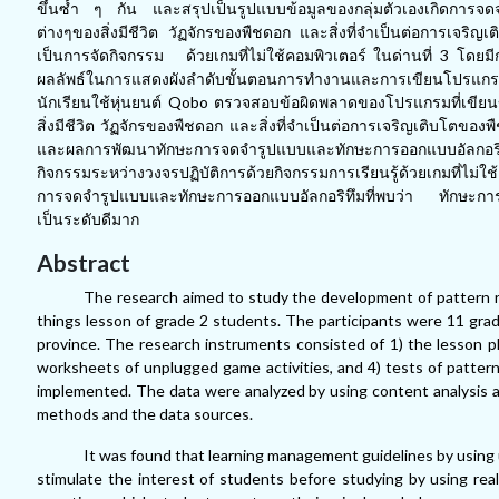
ขึ้นซ้ำ ๆ กัน และสรุปเป็นรูปแบบข้อมูลของกลุ่มตัวเองเกิดการจด
ต่างๆของสิ่งมีชีวิต วัฏจักรของพืชดอก และสิ่งที่จำเป็นต่อการเจริญเ
เป็นการจัดกิจกรรม ด้วยเกมที่ไม่ใช้คอมพิวเตอร์ ในด่านที่ 3 โด
ผลลัพธ์ในการแสดงผังลำดับขั้นตอนการทำงานและการเขียนโปรแกรม
นักเรียนใช้หุ่นยนต์
Qobo ตรวจสอบข้อผิดพลาดของโปรแกรมที่เขียนขึ้น 
สิ่งมีชีวิต วัฏจักรของพืชดอก และสิ่งที่จำเป็นต่อการเจริญเติบโตขอ
และผลการพัฒนาทักษะการจดจำรูปแบบและทักษะการออกแบบอัลกอริ
กิจกรรมระหว่างวงจรปฏิบัติการด้วยกิจกรรมการเรียนรู้ด้วยเกมที่ไม่
การจดจำรูปแบบและทักษะการออกแบบอัลกอริทึมที่พบว่า ทักษะการจ
เป็นระดับดีมาก
Abstract
The research aimed to study the development of pattern rec
things lesson of grade 2 students. The participants were 11 gra
province. The research instruments consisted of 1) the lesson p
worksheets of unplugged game activities, and 4) tests of pattern 
implemented. The data were analyzed by using content analysis and
methods and the data sources.
It was found that learning management guidelines by using 
stimulate the interest of students before studying by using real