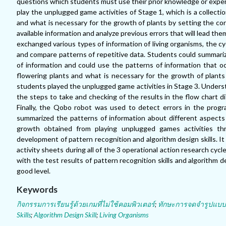
questions which students must use their prior knowledge or experi
play the unplugged game activities of Stage 1, which is a collectio
and what is necessary for the growth of plants by setting the co
available information and analyze previous errors that will lead t
exchanged various types of information of living organisms, the cy
and compare patterns of repetitive data. Students could summari
of information and could use the patterns of information that oc
flowering plants and what is necessary for the growth of plant
students played the unplugged game activities in Stage 3. Understa
the steps to take and checking of the results in the flow chart d
Finally, the Qobo robot was used to detect errors in the prog
summarized the patterns of information about different aspects 
growth obtained from playing unplugged games activities thr
development of pattern recognition and algorithm design skills. It
activity sheets during all of the 3 operational action research cyc
with the test results of pattern recognition skills and algorithm d
good level.
Keywords
กิจกรรมการเรียนรู้ด้วยเกมที่ไม่ใช้คอมพิวเตอร์
;
ทักษะการจดจำรูปแบบ
Skills
;
Algorithm Design Skill
;
Living Organisms