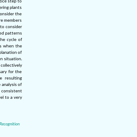
tice step to
ering plants
consider the
here members
 to consider
zed patterns
the cycle of
as when the
planation of
n situation.
ollectively
sary for the
e resulting
 analysis of
s consistent
el to a very
Recognition