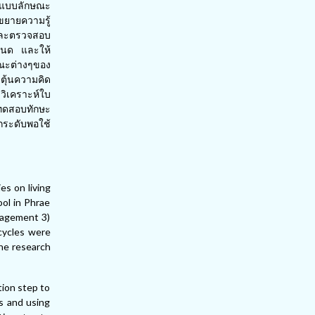
ูปแบบลักษณะ
นขยายความรู้
นและตรวจสอบ
หนด และให้
ษณะต่างๆของ
ะตุ้นความคิด
ิเคราะห์ใบ
บทดสอบทักษะ
กระดับพอใช้
es on living
ol in Phrae
nagement 3)
 cycles were
the research
tion step to
ts and using