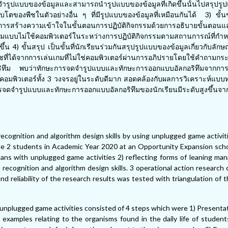
จำรูปแบบของข้อมูลและสามารถนำรูปแบบของข้อมูลที่เกิดขึ้นนั้นไปสรุปร
ติบโตของพืชในตัวอย่างอื่น ๆ ที่มีรูปแบบของข้อมูลที่เหมือนกันได้ 3) ขั้
ยมีการสร้างความเข้าใจในขั้นตอนการปฏิบัติกิจกรรมด้วยการอธิบายขั้นตอ
แบบไม่ใช้คอมพิวเตอร์ในระหว่างการปฏิบัติกิจกรรมตามสถานการณ์ที่กำ
4) ขั้นสรุป เป็นขั้นที่นักเรียนร่วมกันสรุปรูปแบบของข้อมูลเกี่ยวกับลัก
งพืชที่ได้จากการเล่นเกมที่ไม่ใช่คอมพิวเตอร์ผ่านการอภิปรายโดยใช้คำถามกร
ทึม พบว่าทักษะการจดจำรูปแบบและทักษะการออกแบบอัลกอริทึมจากการว
ใช้คอมพิวเตอร์ทั้ง 3 วงจรอยู่ในระดับดีมาก สอดคล้องกับผลการวิเคราะห์แบ
ดจำรูปแบบและทักษะการออกแบบอัลกอริทึมของนักเรียนมีระดับสูงขึ้นจา
ognition and algorithm design skills by using unplugged game activiti
de 2 students in Academic Year 2020 at an Opportunity Expansion scho
lans with unplugged game activities 2) reflecting forms of leaning ma
recognition and algorithm design skills. 3 operational action research
 reliability of the research results was tested with triangulation of 
unplugged game activities consisted of 4 steps which were 1) Presenta
 examples relating to the organisms found in the daily life of studen