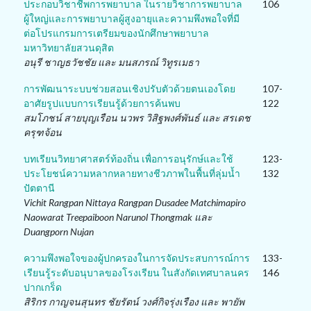
ประกอบวิชาชีพการพยาบาล ในรายวิชาการพยาบาล
106
ผู้ใหญ่และการพยาบาลผู้สูงอายุและความพึงพอใจที่มี
ต่อโปรแกรมการเตรียมของนักศึกษาพยาบาล
มหาวิทยาลัยสวนดุสิต
อนุรี ชาญธวัชชัย และ มนสภรณ์ วิทูรเมธา
การพัฒนาระบบช่วยสอนเชิงปรับตัวด้วยตนเองโดย
107-
อาศัยรูปแบบการเรียนรู้ด้วยการค้นพบ
122
สมโภชน์ สายบุญเรือน นวพร วิสิฐพงศ์พันธ์ และ สรเดช
ครุฑจ้อน
บทเรียนวิทยาศาสตร์ท้องถิ่น เพื่อการอนุรักษ์และใช้
123-
ประโยชน์ความหลากหลายทางชีวภาพในพื้นที่ลุ่มน้ำ
132
ปัตตานี
Vichit Rangpan Nittaya Rangpan Dusadee Matchimapiro
Naowarat Treepaiboon Narunol Thongmak และ
Duangporn Nujan
ความพึงพอใจของผู้ปกครองในการจัดประสบการณ์การ
133-
เรียนรู้ระดับอนุบาลของโรงเรียน ในสังกัดเทศบาลนคร
146
ปากเกร็ด
สิริกร กาญจนสุนทร ชัยรัตน์ วงศ์กิจรุ่งเรือง และ พายัพ