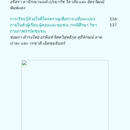
อริสรา ธานีรณานนท์ เปรมารัช วิลาลัย และ อัครวัฒณ์
พิมพ์แสง
การเรียนรู้ด้วยใจที่ใคร่ครวญเพื่อการเปลี่ยนแปลง
116-
ภายในตัวผู้เรียน ผู้สอนและชุมชน: กรณีศึกษา วิชา
137
กายภาพบำบัดชุมชน
ช่อผกา ดำรงไทย อรพินท์ จิตตวิสุทธิกุล สุธีลักษณ์ ลาด
ปาละ และ วรชาติ เฉิดชมจันทร์