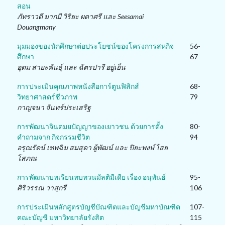
สอน
ภัทราวดี มากมี วิริยะ ผดาศรี และ Seesamai
Douangmany
มุมมองของนักศึกษาต่อประโยชน์ของโครงการสหกิจ
56-
ศึกษา
67
อุดม สายะพันธุ์ และ ฉัตรปารี อยู่เย็น
การประเมินคุณภาพหนังสือการ์ตูนฟิสิกส์
68-
วิทยาศาสตร์ชีวภาพ
79
กาญจนา จันทร์ประเสริฐ
การพัฒนาจินตมยปัญญาของเยาวชน ด้วยการตั้ง
80-
คำถามจาก กิจกรรมชีวิต
94
อรุณรัตน์ เทพฉิม สมสุดา ผู้พัฒน์ และ ปิยะพงษ์ ไสย
โสภณ
การพัฒนาบทเรียนทบทวนมัลติมีเดีย เรื่อง อนุพันธ์
95-
ศิริวรรณ วาสุกรี
106
การประเมินหลักสูตรบัญชีบัณฑิตและบัญชีมหาบัณฑิต
107-
คณะบัญชี มหาวิทยาลัยรังสิต
115