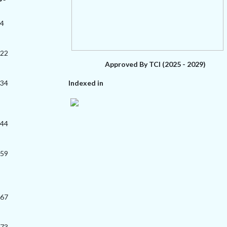
14
-22
Approved By TCI (2025 - 2029)
-34
Indexed in
-44
-59
-67
-73