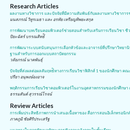
Research Articles
ผลงานทางวิชาการ และปัจจัยที่มีความสัมพันธ์กับผลงานทางวิชากา
มนสภรณ์ วิทูรเมธา และ อรทัย เหรียญทิพยะสกุล
การพัฒนาบทเรียนคอมพิวเตอร์ช่วยสอนสำหรับเสริมการเรียนวิชา ชีววิท
ปิยะฉัตร์ บรรณสิทธ์ิ
การพัฒนาระบบสนับสนุนการเลือกหัวข้อและอาจารย์ที่ปรึกษาวิทยานิพ
ฐานสำหรับการออกแบบสถาปัตยกรรม
วลัยภรณ์ นาคพันธุ์
ปัจจัยที่ส่งผลต่อผลสัมฤทธ์ิทางการเรียนวิชาฟิสิกส์ 1 ของนักศึกษา คณะ
ปรียา อนุพงษ์องอาจ
พฤติกรรมการเรียนวิชาคอมพิวเตอร์ในงานอุตสาหกรรมของนักศึกษ
ธรรมสันต์ สุวรรณ์โรจน์
Review Articles
การเพิ่มประสิทธิภาพการนำเสนอเนื้อหาของ สื่อการสอนอิเล็กทรอนิกส์ 
ภาคภูมิ ชัยศิริประเสริฐ
แนวทางในการพัฒนาทักษะการฟังภาษาอังกฤษในชั้นเรียน