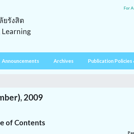
For A
ยรังสิต
& Learning
Announcements
Archives
Publication Policies 
mber), 2009
e of Contents
Pa