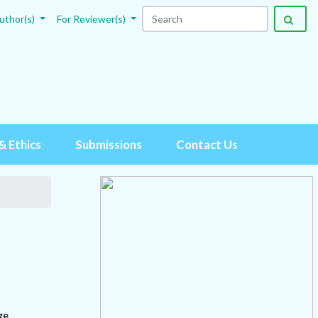
uthor(s)
For Reviewer(s)
& Ethics
Submissions
Contact Us
ge