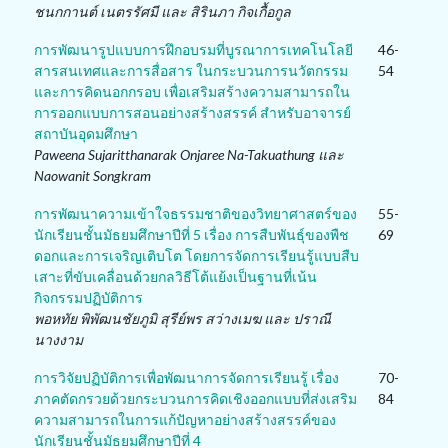
ชนกกานต์ เนตรรัศมี และ สิรินภา กิจเกื้อกูล
การพัฒนารูปแบบการฝึกอบรมที่บูรณาการเทคโนโลยี
46-
สารสนเทศและการสื่อสาร ในกระบวนการนวัตกรรม
54
และการคิดนอกกรอบ เพื่อเสริมสร้างความสามารถใน
การออกแบบการสอนอย่างสร้างสรรค์ สำหรับอาจารย์
สถาบันอุดมศึกษา
Paweena Sujaritthanarak Onjaree Na-Takuathung และ
Naowanit Songkram
การพัฒนาความเข้าใจธรรมชาติของวิทยาศาสตร์ของ
55-
นักเรียนชั้นมัธยมศึกษาปีที่ 5 เรื่อง การสืบพันธุ์ของพืช
69
ดอกและการเจริญเติบโต โดยการจัดการเรียนรู้แบบสืบ
เสาะที่ขับเคลื่อนด้วยกลวิธีโต้แย้งเป็นฐานที่เน้น
กิจกรรมปฏิบัติการ
พอหทัย พิพัฒนชัยภูมิ สุรีย์พร สว่างเมฆ และ ปราณี
นางงาม
การวิจัยปฏิบัติการเพื่อพัฒนาการจัดการเรียนรู้ เรื่อง
70-
ภาคตัดกรวยด้วยกระบวนการคิดเชิงออกแบบที่ส่งเสริม
84
ความสามารถในการแก้ปัญหาอย่างสร้างสรรค์ของ
นักเรียนชั้นมัธยมศึกษาปีที่ 4