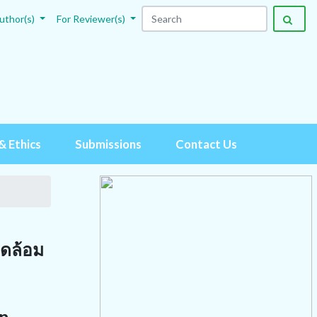
uthor(s)
For Reviewer(s)
& Ethics
Submissions
Contact Us
วดล้อม
on