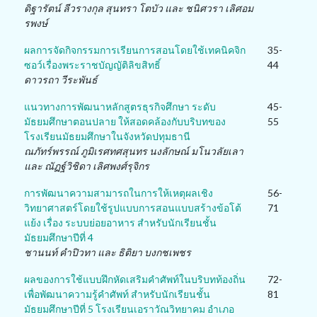
ดิฐารัตน์ ลีวรางกุล สุนทรา โตบัว และ ชนิศวรา เลิศอม
รพงษ์
ผลการจัดกิจกรรมการเรียนการสอนโดยใช้เทคนิคจิก
35-
ซอว์เรื่องพระราชบัญญัติลิขสิทธิ์
44
ดาวรถา วีระพันธ์
แนวทางการพัฒนาหลักสูตรธุรกิจศึกษา ระดับ
45-
มัธยมศึกษาตอนปลาย ให้สอดคล้องกับบริบทของ
55
โรงเรียนมัธยมศึกษาในจังหวัดปทุมธานี
ณภัทร์พรรณ์ ภูมิเรศทศสุนทร นงลักษณ์ มโนวลัยเลา
และ ณัฏฐ์วิชิดา เลิศพงศ์รุจิกร
การพัฒนาความสามารถในการให้เหตุผลเชิง
56-
วิทยาศาสตร์โดยใช้รูปแบบการสอนแบบสร้างข้อโต้
71
แย้ง เรื่อง ระบบย่อยอาหาร สำหรับนักเรียนชั้น
มัธยมศึกษาปีที่ 4
ชานนท์ คำปิวทา และ ธิติยา บงกชเพชร
ผลของการใช้แบบฝึกหัดเสริมคำศัพท์ในบริบทท้องถิ่น
72-
เพื่อพัฒนาความรู้คำศัพท์ สำหรับนักเรียนชั้น
81
มัธยมศึกษาปีที่ 5 โรงเรียนเอราวัณวิทยาคม อำเภอ