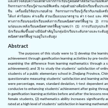
และตรวจสอบความแตกต่างจากการเรียนรู้คณิตศาสตร์ผ่านเกมมิฟิเคชั
กิจกรรมการเรียนรู้ผ่านเกมมิฟิเคชั่น กลุ่มตัวอย่างคือนักเรียนชั้
จีน เครื่องมือวิจัยประกอบด้วย กิจกรรมการเรียนรู้เกี่ยวกับเกมมิเ
ได้แก่ ค่าร้อยละ ค่าเฉลี่ย ส่วนเบี่ยงเบนมาตรฐาน ค่า
t-test และ ANO
ทางการเรียนของนักเรียนหลังการเรียนคณิตศาสตร์พื้นฐาน 2) การเปรีย
นก่อนและหลังเรียนคณิตศาสตร์พื้นฐานพบว่า (1) การปรับปรุงประ
นักเรียนเพิ่มขึ้นอย่างมีนัยสำคัญในกลุ่มนักเรียนระดับกลางและระดั
คณิตศาสตร์พื้นฐานอยู่ในระดับสูง
Abstract
The purposes of this study were to 1) develop the learnin
achievement through gamification learning activities by pre-testi
examining the difference from learning mathematics through a si
achievement); and 3) to study the students' satisfaction of onlin
students of a public elementary school in Zhejiang Province, China
questionnaire measuring students’ satisfaction and learning achiev
were percentage, mean, standard deviation, t-test dependent and
conducive to enhancing students’ achievement after going throu
in gamification learning activities before and after the lessons r
female students, (2) mathematics ability increases significantly 
rated at a high level of students’ satisfaction in learning mathemati