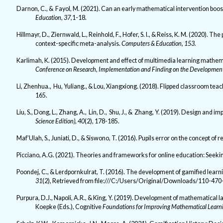
Darnon, C., & Fayol, M. (2021). Can an early mathematical intervention boost
Education
,
37,
1-18.
Hillmayr, D., Ziernwald, L., Reinhold, F., Hofer, S. I., & Reiss, K. M. (2020). 
context-specific meta-analysis.
Computers & Education,
153.
Karlimah, K. (2015). Development and effect of multimedia learning mathema
Conference on Research, Implementation and Finding on the Development
Li, Zhenhua., Hu, Yuliang., & Lou, Xiangxiong. (2018). Flipped classroom te
165.
Liu, S., Dong, L., Zhang, A., Lin, D., Shu, J., & Zhang, Y. (2019). Design and
Science Edition), 40
(2), 178-185.
Maf’Ulah, S., Juniati, D., & Siswono, T. (2016). Pupils error on the concept o
Picciano, A.G. (2021). Theories and frameworks for online education: Seeki
Poondej, C., & Lerdpornkulrat, T. (2016). The development of gamified learni
31
(2),
Retrieved from file:///C:/Users/Original/Downloads/110-470
Purpura, D.J., Napoli, A.R., & King, Y. (2019). Development of mathematical l
Koepke (Eds.), Cognitive
Foundations for Improving Mathematical Learn