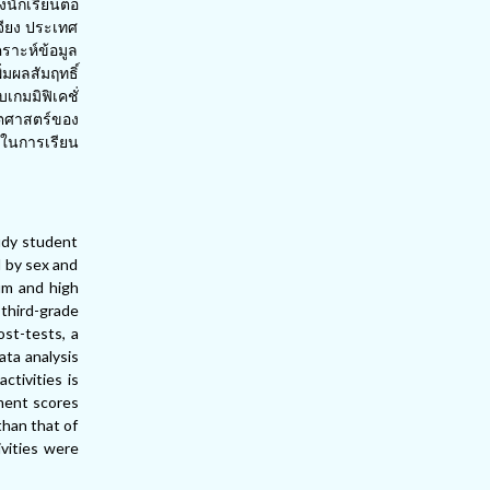
นักเรียนต่อ
จียง ประเทศ
ราะห์ข้อมูล
่มผลสัมฤทธิ์
กมมิฟิเคชั่
ิตศาสตร์ของ
จในการเรียน
tudy student
d by sex and
um and high
 third-grade
ost-tests, a
ata analysis
ctivities is
ment scores
than that of
ivities were