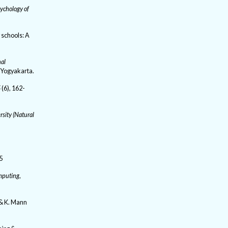
ychology of
y schools: A
nal
 Yogyakarta.
5
(6), 162-
rsity (Natural
25
mputing
,
 & K. Mann