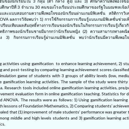
่นของนักเรียนใน 3 กลุ่ม (ต่ำ กลาง สูง) และ 3) ศึกษาความพึงพอใจของ
นประถมศึกษาปีที่ 3 จำนวน 30 คนของโรงเรียนประถมศึกษาของรัฐในมณฑลเจ้อเ
คชั่นและแบบสอบถามความพึงพอใจของนักเรียนผ่านเกมมิฟิเคชั่น สถิติการวิเค
VA ผลการวิจัยพบว่า 1) การใช้กิจกรรมการเรียนรู้แบบเกมมิฟิเคชั่นช่วยเพิ
บเทียบผลสัมฤทธิ์ทางการเรียนของนักเรียนในกิจกรรมการเรียนรู้เกี่ยวกับเ
สิทธิภาพของนักเรียนชายมีมากกว่านักเรียนหญิง (2) ความสามารถทางคณ
บสูง 3) กิจกรรมการเรียนรู้ผ่านเกมมิฟิเคชั่น พบว่านักเรียนมีความพึงพอใ
g activities using gamification to enhance learning achievement, 2) s
ng and post-testing by comparing learning achievement scores classifie
mulation game of students with 3 groups of ability levels (low, medi
e gamification learning activities. The sample of the study were thirty
. Research tools included online gamification learning activities, pre/p
ement evaluation form in online gamification teaching. Statistics for d
 ANOVA. The results were as follows: 1) Using gamification learning a
gh lessons of Foundation Mathematics, 2) Comparing students’ achieve
evealed that (1) improvement of male students' performance was greater 
among middle and high levels students and 3) gamification learning act
cs.