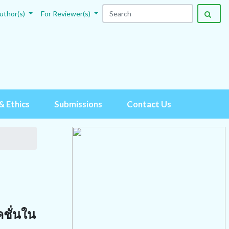
uthor(s)
For Reviewer(s)
& Ethics
Submissions
Contact Us
คชั่นใน