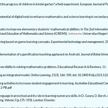
 the progress of children in kindergarten? a field experiment.
European Journal of Ps
The potential of digital tools to enhance mathematics and science learning in secondar
tics to improve elementary students’ mathematical abilities. In
The 2nd Internatio
 and Education of Mathematics and Science (ICRIEMS).
Indonesia
:
Universitas Negeri
aching based on game learning concepts.
Experimental technology and management,
3
 implementation of a gamification teaching app based on Android.
Journal of Bohai Unive
f reversibility in solving mathematics problems. Educational Research & Reviews,
11
.
ng an integrated model.
Online Learning, 21
(3), 166-190. doi: 10.24059/olj.v21i3.12
ng activities to increase student engagement in learning.
Australian Educational Co
-2-PB.pdf
anguage in preschool and its role in learning numeracy skills. In D. Geary, D. Berch,
ing, Volume 5
(p.175-193). London: Elsevier.