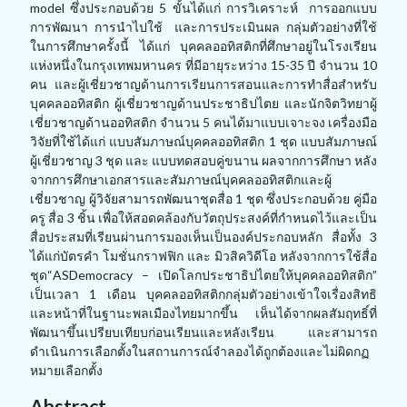
model ซึ่งประกอบด้วย 5 ขั้นได้แก่ การวิเคราะห์ การออกแบบ
การพัฒนา การนำไปใช้ และการประเมินผล กลุ่มตัวอย่างที่ใช้
ในการศึกษาครั้งนี้ ได้แก่ บุคคลออทิสติกที่ศึกษาอยู่ในโรงเรียน
แห่งหนึ่งในกรุงเทพมหานคร ที่มีอายุระหว่าง 15-35 ปี จำนวน 10
คน และผู้เชี่ยวชาญด้านการเรียนการสอนและการทำสื่อสำหรับ
บุคคลออทิสติก ผู้เชี่ยวชาญด้านประชาธิปไตย และนักจิตวิทยาผู้
เชี่ยวชาญด้านออทิสติก จำนวน 5 คนได้มาแบบเจาะจง เครื่องมือ
วิจัยที่ใช้ได้แก่ แบบสัมภาษณ์บุคคลออทิสติก 1 ชุด แบบสัมภาษณ์
ผู้เชี่ยวชาญ 3 ชุด และ แบบทดสอบคู่ขนาน ผลจากการศึกษา หลัง
จากการศึกษาเอกสารและสัมภาษณ์บุคคลออทิสติกและผู้
เชี่ยวชาญ ผู้วิจัยสามารถพัฒนาชุดสื่อ 1 ชุด ซึ่งประกอบด้วย คู่มือ
ครู สื่อ 3 ชิ้น เพื่อให้สอดคล้องกับวัตถุประสงค์ที่กำหนดไว้และเป็น
สื่อประสมที่เรียนผ่านการมองเห็นเป็นองค์ประกอบหลัก สื่อทั้ง 3
ได้แก่บัตรคำ โมชั่นกราฟฟิก และ มิวสิควิดีโอ หลังจากการใช้สื่อ
ชุด“ASDemocracy – เปิดโลกประชาธิปไตยให้บุคคลออทิสติก”
เป็นเวลา 1 เดือน บุคคลออทิสติกกลุ่มตัวอย่างเข้าใจเรื่องสิทธิ
และหน้าที่ในฐานะพลเมืองไทยมากขึ้น เห็นได้จากผลสัมฤทธิ์ที่
พัฒนาขึ้นเปรียบเทียบก่อนเรียนและหลังเรียน และสามารถ
ดำเนินการเลือกตั้งในสถานการณ์จำลองได้ถูกต้องและไม่ผิดกฏ
หมายเลือกตั้ง
Abstract