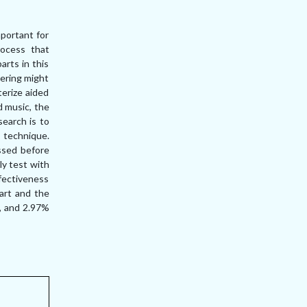
portant for
rocess that
arts in this
hering might
erize aided
d music, the
search is to
 technique.
ssed before
ly test with
effectiveness
part and the
%, and 2.97%