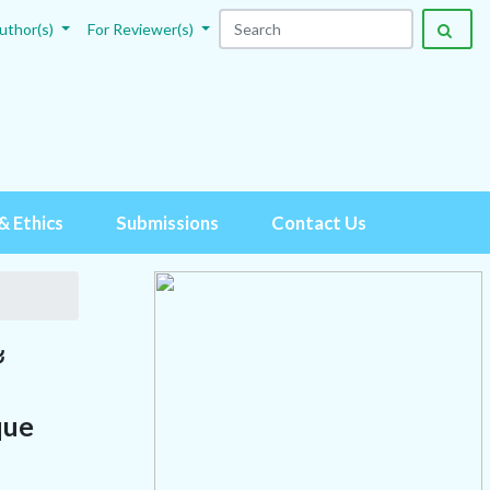
uthor(s)
For Reviewer(s)
& Ethics
Submissions
Contact Us
ะ
que