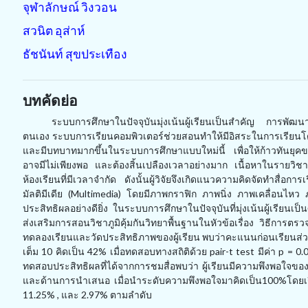
จุฬาลักษณ์ วิงวอน
สวนิต อุส่าห์
ธัชนันท์ สุขประเทือง
บทคัดย่อ
ระบบการศึกษาในปัจจุบันมุ่งเน้นผู้เรียนเป็นสำคัญ การพัฒนาสื
ตนเอง ระบบการเรียนคอมพิวเตอร์ช่วยสอนทำให้มีอิสระในการเรียนโดยม
และมีบทบาทมากขึ้นในระบบการศึกษาแบบใหม่นี้ เพื่อให้ก้าวทันยุคของ
อาจมีไม่เพียงพอ และต้องสิ้นเปลืองเวลาอย่างมาก เนื้อหาในรายวิชาก
ห้องเรียนที่มีเวลาจำกัด ดังนั้นผู้วิจัยจึงเกิดแนวความคิดจัดทำสื่
มัลติมีเดีย (Multimedia) โดยมีภาพกราฟิก ภาพนิ่ง ภาพเคลื่อนไหว 
ประสิทธิผลอย่างดียิ่ง ในระบบการศึกษาในปัจจุบันที่มุ่งเน้นผู้เรียนเป็
ส่งเสริมการสอนวิชาภูมิคุ้มกันวิทยาพื้นฐานในหัวข้อเรื่อง วิธีการ
ทดลองเรียนและวัดประสิทธิภาพของผู้เรียน พบว่าคะแนนก่อนเรียนส่
เต็ม 10 คิดเป็น 42% เมื่อทดสอบทางสถิติด้วย pair-t test มีค่า p =
ทดสอบประสิทธิผลที่ได้จากการชมสื่อพบว่า ผู้เรียนมีความพึงพอใจของ
และด้านการนำเสนอ เมื่อนำระดับความพึงพอใจมาคิดเป็น100%โดยเรีย
11.25% , และ 2.97% ตามลำดับ