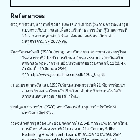
References
ขวัญชัย ขัวนา, ธารทิพย์ ขัวนา, และ เลเกีย เขียวดี. (2561). การพัฒนารูป
แบบการเรียนการสอนเพื่อส่งเสริมทักษะการเรียนรู้ในศตวรรษที่
21. วารสารมนุษยศาสตร์และสังคมศาสตร์ มหาวิทยาลัย
มหาสารคาม, 37(2), 77-96.
ฉัตรชัย หวังมีจงมี. (2560). (กรกฎาคม-ธันวาคม). สมรรถนะของครูไทย
ในศตวรรษที่ 21: ปรับการเรียนเปลี่ยนสมรรถนะ. สถาบันเสริม
ศึกษาและทรัพยากรมนุษย์ มหาวิทยาลัยธรรมศาสตร์, 12 (2), 47.
สืบค้นเมื่อ 10 มีนาคม 2564.
จาก http://www.journalhri.com/pdf/1202_03.pdf.
ถนอมพร เลาหจรัสแสง. (2557). ทักษะแห่งศตวรรษที่ 21 เพื่อการพัฒนา
อาจารย์ของมหาวิทยาลัย เชียงใหม่. สำนักบริการเทคโนโลยี
สารสนเทศ มหาวิทยาลัยเชียงใหม่.
นพปฎล ธาระวานิช. (2560). งานมัคคุเทศก์. ปทุมธานี: สำนักพิมพ์
มหาวิทยาลัยรังสิต.
วรพจน์ วงศ์กิจรุ่งเรือง และอธิป จิตตฤกษ์. (2554). ทักษะแห่งอนาคตใหม่:
การศึกษาเพื่อศตวรรษที่ 21 แปลจาก 21st Century Skills:
Rethinking How Students Learn. สืบค้นเมื่อ 10 มีนาคม 2564.