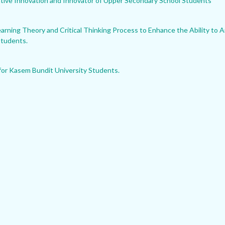
tive Innovation and Innovator of Upper Secondary School Students
rning Theory and Critical Thinking Process to Enhance the Ability to A
Students.
 for Kasem Bundit University Students.