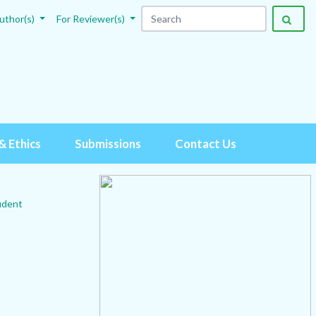
uthor(s)
For Reviewer(s)
& Ethics
Submissions
Contact Us
udent