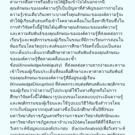
สามารถสื่อสารหรืออธิบายให้ผู้อื่นเข้าใจได้นอกจากนี้
คุณลักษณะขององค์ความรู้ก็เป็นปัญหาที่สำคัญของการถ่ายโอน
ความรู้เช่นเดียวกันเพราะบางครั้งคุณลักษณะขององค์ความรู้จะ
ทำให้ผู้เรียนสับสนหรือเข้าใจคลาดเคลื่อนในเนื้อหาที่เรียนซึ่งใน
การทำวิจัยครั้งนี้ผู้วิจัยได้มุ่งศึกษาคุณลักษณะขององค์ความรู้
และความสัมพันธ์ของคุณลักษณะขององค์ความรู้ที่ส่งผลต่อการ
เรียนรู้และพฤติกรรมของผู้เรียนในขณะที่มีการเรียนการสอนใน
ห้องเรียนโดยวัตถุประสงค์ของการศึกษาวิจัยครั้งนี้แบ่งเป็นสอง
ประเด็นประเด็นแรกคือศึกษาค่าความสัมพันธ์ของคุณลักษณะ
ขององค์ความรู้ที่คลาดเคลื่อนและซ้ำ
ซ้อน(KnowledgeAmbiguity) ที่ส่งผลต่อความยากง่ายและความ
เข้าใจของผู้เรียนประเด็นที่สองคือศึกษาและหาค่าความสัมพันธ์
ของคุณลักษณะขององค์ความรู้ที่มีอยู่ของผู้เรียน
(KnowledgeDisruption) ที่ส่งผลกระทบต่อทัศนคติและพฤติกรรม
ของผู้เรียนว่านำความรู้ไปประยุกต์ใช้ในทางที่ถูกหรือไม่การ
ศึกษาวิจัยครั้งนี้ได้พัฒนารูปแบบของโมเดลแบบประเมินความรู้
และพฤติกรรมของผู้เรียนและใช้รูปแบบวิธีวิจัยเชิงสำรวจโดย
การเก็บข้อมูลจากกลุ่มตัวอย่างซึ่งเป็นนักศึกษาชั้นปีที่3ของ
มหาวิทยาลัยราชภัฏนครศรีธรรมราชมหาวิทยาลัยทักษิณและ
มหาวิทยาลัยราชภัฏสงขลาจำนวน326คนโดยสถิติที่ใช้คือการ
วิเคราะห์ข้อมูลแบบองค์ประกอบ (FactorAnalysis)เพื่อวิเคราะห์
แบบสอบถามและสร้างโมเดลแบบประเมินความรู้และ พฤติกรรม