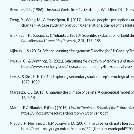
Breckler, R. L. (
1986).
The Social Work Dictation
(
3
rd. ed.). WasHiton DC.: Nas
Deng, Y., Wang, M., & Yousefpour, R. (2017). How do people's perceptions an
change?—A case study among young generations.
Science of the total
Islakhiyah, K., Sutopo, S., & Yulianti, L. (
2018).
Scientific Explanation of Light
Education and Humanities Research,
218
,
173–185.
s
Kijkuakul, S.
(
2015
)
.
Science Learning Management: Direction for 21
Century Te
Kwauk, C
.
, & Winthrop,
R.
(
2021
)
.
Unleashing the creativity of teachers and stu
https://www.brookings.edu/research /unleashing-the-creativity-of-
Lee, S., & Kim, H. B. (2014). Exploring secondary students’ epistemological f
1075-1099.
Marzetta, K. L. (2016). Changing the climate of beliefs: A conceptual model 
16,
1-18.
Mattila, P. & Silander, P. (Eds.) (
2015).
How to Create the School of the Future : R
https://unfccc.int/resource/docs/convkp/conveng.pdf.
Niepold, F., Herring, D., & McConville, D. (2007). The case for climate literac
https://earthtosky.org/content/climate/PDF_Resources/niepold%2