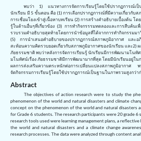
พบว่า
1)
แนวทางการจัดการเรียนรู้โดยใช้ปรากฏการณ์เป
นักเรียน มี
5
ขั้นตอน คือ (1) การเลือกปรากฏการณ์ที่มีความเกี่ยวกั
การเชื่อมโยงเข้าสู่เนื้อหาบทเรียน (2) การสร้างคำอธิบายเบื้องต้น
รู้ในด้านอื่นๆที่เกี่ยวข้อง (
3
) การทำกิจกรรรมทดลองและการสืบค้นเพื่
รวบรวมคำอธิบายสุดท้ายโดยการนำข้อมูลที่ได้จากการทำกิจกรรมมาว
(5) การนำเสนอคำอธิบายของปรากฏการณ์สภาพภูมิอากาศ และอภิปร
สะท้อนความคิดรวบยอดเกี่ยวกับสภาพภูมิอากาศของนักเรียน และ
2)
ผ
ภัยธรรมชาติ พบว่าหลังการจัดการเรียนรู้ นักเรียนมีการพัฒนามโนท
มโนทัศน์เรื่อง ภัยธรรมชาติมีการพัฒนามากที่สุด โดยมีนักเรียนอยู่ในก
ผลการส่งเสริมความตระหนักต่อการเปลี่ยนแปลงสภาพภูมิอากาศ พบ
จัดกิจกรรมการเรียนรู้โดยใช้ปรากฏการณ์เป็นฐานในภาพรวมสูงกว่า
Abstract
The objectives of action research were to study the p
phenomenon of the world and natural disasters and climate chan
concept on the phenomenon of the world and natural disasters
for Grade 6 students. The research participants were 20 grade 6 
research tools used were learning management plans, a reflecti
the world and natural disasters and a climate change awarene
research processes. The data were analyzed through content analys