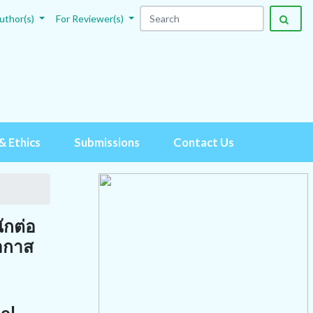
uthor(s)
For Reviewer(s)
& Ethics
Submissions
Contact Us
ักต่อ
โอกาส
ol