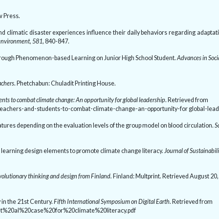
w Press.
d climatic disaster experiences influence their daily behaviors regarding adaptat
 environment,
581
, 840-847.
 through Phenomenon-based Learning on Junior High School Student.
Advances in Socia
achers
. Phetchabun: Chuladit Printing House.
dents to combat climate change: An opportunity for global leadership
. Retrieved from
teachers-and-students-to-combat-climate-change-an-opportunity-for global-lead
eatures depending on the evaluation levels of the group model on blood circulation.
S
of learning design elements to promote climate change literacy.
Journal of Sustainabil
evolutionary thinking and design from Finland.
Finland: Multprint. Retrieved August
20
y in the 21st Century.
Fifth International Symposium on Digital Earth
.
Retrieved from
0et%20al%20case%20for%20climate%20literacy.pdf