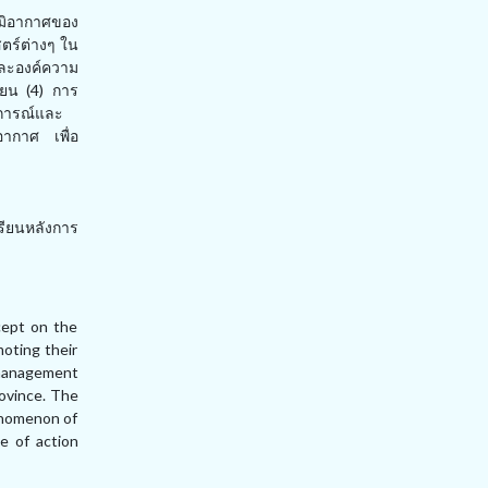
มิอากาศของ
ตร์ต่างๆ ใน
 และองค์ความ
ียน (
4
) การ
ฏการณ์และ
ากาศ เพื่อ
ียนหลังการ
cept on the
oting their
 management
rovince. The
enomenon of
e of action