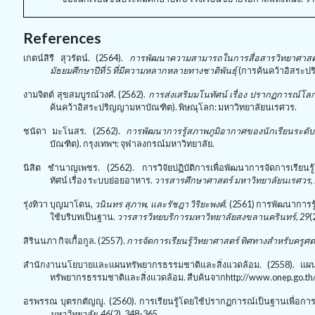
References
เกตน์สิรี สุวรัตน์. (2564).
การพัฒนาความสามารถในการสื่อสารวิทยาศาสตร์
มัธยมศึกษาปีที่ 5 ที่มีความหลากหลายทางชาติพันธุ์
(
การค้นคว้าอิสระปร
งามจิตต์ สุขสมบูรณ์วงศ์. (
2562).
การส่งเสริมมโนทัศน์ เรื่อง ปรากฏการณ์โล
ค้นคว้าอิสระปริญญามหาบัณฑิต). พิษณุโลก: มหาวิทยาลัยนเรศวร.
ชนัดา มะโนสร. (2562).
การพัฒนาการรู้สภาพภูมิอากาศของนักเรียนระดับ
บัณฑิต). กรุงเทพฯ: จุฬาลงกรณ์มหาวิทยาลัย.
นิสิต ชำนาญเพชร
. (2562).
การวิจัยปฏิบัติการเพื่อพัฒนาการจัดการเรียน
ทัศน์ เรื่อง ระบบย่อยอาหาร
.
วารสารศึกษาศาสตร์ มหาวิทยาลัยนเรศวร
,
รุ่งทิวา บุญมาโตน,
วนินทร สุภาพ
,
และรัชฎา วิริยะพงศ์.
(2
561
) การพัฒนาการรู้
ใช้บริบทเป็นฐาน.
วารสารวิทยบริการมหาวิทยาลัยสงขลานครินทร์
,
29
(
สิรินนภา กิจเกื้อกูล. (
2557).
การจัดการเรียนรู้วิทยาศาสตร์ ทิศทางสำหรับครูศต
สำนักงานนโยบายและแผนทรัพยากรธรรมชาติและสิ่งแวดล้อม. (
2558).
แผน
ทรัพยากรธรรมชาติและสิ่งแวดล้อม
.
สืบค้นจาก
http://www.onep.go.th
อรพรรณ บุตรกตัญญู. (2560). การเรียนรู้โดยใช้ปรากฏการณ์เป็นฐานเพื่อกา
มหาวิทยาลัย
,
46
(2)
,
348-365.