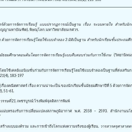
ด้วยการจัดการเรียนรู้ แบบปรากฏการณ์เป็นฐาน เรื่อง ระบบหายใจ สำหรับนักเร
ิญญามหาบัณฑิต). พิษณุโลก: มหาวิทยาลัยนเรศวร.
ก ด้วยการจัดการเรียนรู้โดยใช้แบบจำลอง
3
มิติเป็นฐาน สำหรับนักเรียนชั้นประถมศึก
มัธยมศึกษาตอนต้นโดยการจัดการเรียนรู้แบบสืบสอบร่วมกับการใช้เกม
(วิทยานิพน
รู้โดยใช้เคลย์แอนิเมชั่นร่วมกับการจัดการเรียนรู้โดยใช้แบบจำลองเป็นฐานที่ส่งเสร
 21
(4), 183-197
เรื่องคณิตศาสตร์ เรื่อง ความน่าจะเป็น ของนักเรียนชั้นมัธยมศึกษาปีที่ 5 ด้วยการจัด
2)
,
51-61.
วรรษที่
21
.
เพชรบูรณ์
:
โรงพิมพ์จุลดิสการพิมพ์
แม่บทรองรับการเปลี่ยนแปลงสภาพภูมิอากาศ พ.ศ.
2558 – 2593.
สำนักงานนโ
/
รสร้างแบบองค์รวม และการเข้าถึงโลกแห่งความจริงของผู้เรียน.
วารสารครุศาสาสตร