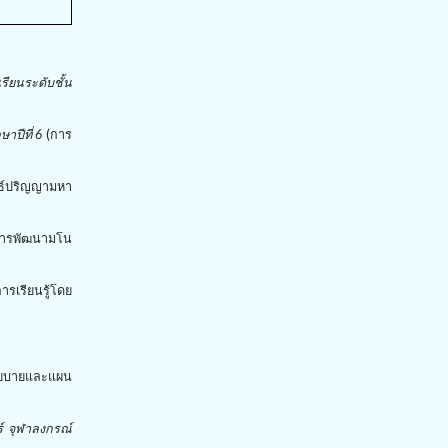
ียนระดับชั้น
ษาปีที่
6
(
การ
ธ์ปริญญามหา
ิมการพัฒนามโน
การเรียนรู้โดย
ยบายและแผน
์ จุฬาลงกรณ์