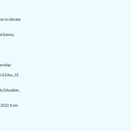
ion to climate
l Science,
ership/
ci & Educ, 23,
ity Education,
,
202
2, from