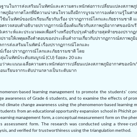
็นฐานในการส่งเสริมมโนทัศน์และความตระหนักต่อการเปลี่ยนแปลงสภาพภู
บสภาพภูมิอากาศโลกที่มีความน่าสนใจรวมถึงมีการบูรณาการองค์ความรู้ในศาส
 โดยใช้มโนทัศน์ของนักเรียนเกี่ยวกับเรื่อง ปรากฏการณ์โลกและภัยธรรมชาติ
อตรวจสอบคำอธิบายปรากฏการณ์เบื้องต้นเกี่ยวกับสภาพภูมิอากาศของนักเร
ิเคราะห์และประมวลผลเพื่อสร้างหรือปรับปรุงคำอธิบายสุดท้ายของปราก
ายให้เหตุผลถึงคำตอบของประเด็นคำถามเกี่ยวกับปรากฏการณ์สภาพภูมิอ
ลการส่งเสริมมโนทัศน์ เรื่องปรากฏการณ์โลกและ
ัศน์เรื่อง ปรากฏการณ์โลกและภัยธรรมชาติ โดย
ลุ่มโนทัศน์ระดับสมบูรณ์ (
CU
) ร้อยละ
20
และ
ว่าคะแนนเฉลี่ยความตระหนักต่อการเปลี่ยนแปลงสภาพภูมิอากาศของนักเร
ก่อนเรียนจากระดับปานกลางเป็นระดับมาก
henomenon-based learning management to promote the students' con
ge awareness of Grade 6 students, and to examine the effects of prom
 and climate change awareness using the phenomenon-based learning
students from an educational opportunity expansion school in Phichit p
ve learning management form, a conceptual measurement form on the ph
ss assessment form. The research was conducted using a three-cycl
is, and verified for trustworthiness using the triangulation method.