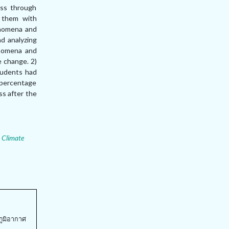
ess through
g them with
enomena and
nd analyzing
enomena and
e change. 2)
tudents had
 percentage
ss after the
;
Climate
ภูมิอากาศ