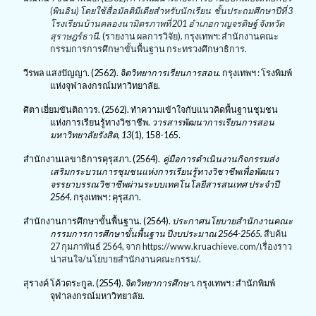
(พินอิน) โดยใช้สื่อมัลติมีเดียสำหรับนักเรียน ชั้นประถมศึกษาปีที่
3
โรงเรียนบ้านคลองนามิตรภาพที่ 201 อำเภอกาญจรดิษฐ์ จังหวัด
สุราษฎร์ธานี.
(รายงาน ผลการวิจัย).
กรุงเทพฯ: สำนักงานคณะ
กรรมการการศึกษาขั้นพื้นฐาน กระทรวงศึกษาธิการ.
วีรพล แสงปัญญา.
(2562).
จิตวิทยาการเรียนการสอน.
กรุงเทพฯ : โรงพิมพ์
แห่งจุฬาลงกรณ์มหาวิทยาลัย.
ศิตา เยี่ยมขันติถาวร. (
2562). ทำความเข้าใจกับแนวคิดพื้นฐานชุมชน
แห่งการเรียนรู้ทางวิชาชีพ.
วารสารพัฒนาการเรียน
การสอน
มหาวิทยาลัยรังสิต
,
13
(1), 158-165.
สำนักงานเลขาธิการคุรุสภา.
(2564).
คู่มือการดำเนินงานกิจกรรมส่ง
เสริมกระบวนการชุมชนแห่งการเรียนรู้ทางวิชาชีพเพื่อพัฒนา
จรรยาบรรณวิชาชีพผ่านระบบเทคโนโลยีสารสนเทศ ประจำปี
2564
. กรุงเทพฯ : คุรุสภา.
สำนักงานการศึกษาขั้นพื้นฐาน. (
2564).
ประกาศนโยบายสำนักงานคณะ
กรรมการการศึกษาขั้นพื้นฐาน ปีงบประมาณ 2564-2565.
สืบค้น
27 กุมภาพันธ์ 2564, จาก
https://www.kruachieve.com/เรื่องราว
น่าสนใจ/นโยบายสํานักงานคณะกรรม/.
สุรางค์ โค้วตระกูล. (
2554).
จิตวิทยาการศึกษา.
กรุงเทพฯ : สำนักพิมพ์
จุฬาลงกรณ์มหาวิทยาลัย.