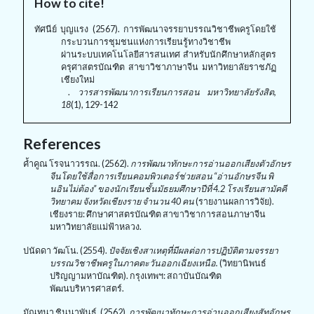
How to cite!
ทัศนีย์ บุญแรง (2567). การพัฒนาจรรยาบรรณวิชาชีพครูโดยใช้
กระบวนการชุมชนแห่งการเรียนรู้ทางวิชาชีพ
ผ่านระบบเทคโนโลยีสารสนเทศ สำหรับนักศึกษาหลักสูตร
ครุศาสตรบัณฑิต สาขาวิชาภาษาจีน มหาวิทยาลัยราชภัฏ
เชียงใหม่
.
วารสารพัฒนาการเรียนการสอน มหาวิทยาลัยรังสิต,
18
(1), 129-142
References
ค้ำคูณ โรจนาวรรณ. (
2562).
การพัฒนาทักษะการอ่านออกเสียงตัวอักษร
จีนโดยใช้สื่อการเรียนคอมพิวเตอร์ช่วยสอน “อ่านอักษรจีน พิ
นอินไม่ต้อง” ของนักเรียนชั้นมัธยมศึกษาปีที่ 4.2 โรงเรียนสามัคคี
วิทยาคม จังหวัดเชียงราย จำนวน 40 คน
(รายงานผลการวิจัย).
เชียงราย: ศึกษาศาสตรบัณฑิต สาขาวิชาการสอนภาษาจีน
มหาวิทยาลัยแม่ฟ้าหลวง.
ปนัดดา วัฒโน.
(2554).
ปัจจัยเชิงสาเหตุที่มีผลต่อการปฏิบัติตามจรรยา
บรรณวิชาชีพครูในภาคตะวันออกเฉียงเหนือ.
(วิทยานิพนธ์
ปริญญามหาบัณฑิต). กรุงเทพฯ: สถาบันบัณฑิต
พัฒนบริหารศาสตร์.
มัณทนา ชินนาพันธ์. (2562).
การพัฒนาทักษะการอ่านออกเสียงสัทอักษร