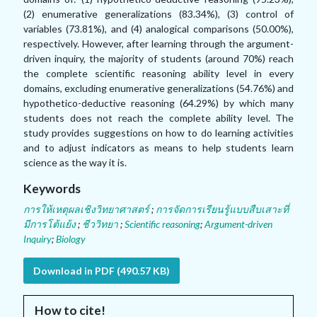
(2) enumerative generalizations (83.34%), (3) control of
variables (73.81%), and (4) analogical comparisons (50.00%),
respectively. However, after learning through the argument-
driven inquiry, the majority of students (around 70%) reach
the complete scientific reasoning ability level in every
domains, excluding enumerative generalizations (54.76%) and
hypothetico-deductive reasoning (64.29%) by which many
students does not reach the complete ability level. The
study provides suggestions on how to do learning activities
and to adjust indicators as means to help students learn
science as the way it is.
Keywords
การให้เหตุผลเชิงวิทยาศาสตร์
;
การจัดการเรียนรู้แบบสืบเสาะที่
มีการโต้แย้ง
;
ชีววิทยา
;
Scientific reasoning
;
Argument-driven
Inquiry
;
Biology
Download in PDF (490.57 KB)
How to cite!