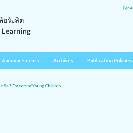
For A
ยรังสิต
& Learning
Announcements
Archives
Publication Policies 
ce Self-Esteem of Young Children