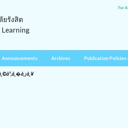
For A
ยรังสิต
& Learning
Announcements
Archives
Publication Policies 
¸©à¹‚à¸�à¸¡à¸¥