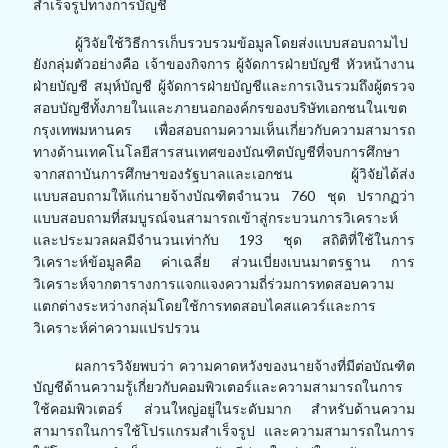
สำเร็จรูปทางการบัญชี
ผู้วิจัยใช้วิธีการเก็บรวบรวมข้อมูลโดยส่งแบบสอบถามไป
ยังกลุ่มตัวอย่างคือ เจ้าของ
กิจการ ผู้จัดการฝ่ายบัญชี หัวหน้างาน
ฝ่ายบัญชี สมุห์บัญชี ผู้จัดการฝ่ายบัญชีและการเงิน
รวมถึงผู้ตรวจ
สอบบัญชีทั้งภายในและภายนอกองค์กรของบริษัทเอกชนในเขต
กรุงเทพ
มหานคร เพื่อสอบถามความเห็นเกี่ยวกับความสามารถ
ทางด้านเทคโนโลยีสารสนเทศของ
บัณฑิตบัญชีที่จบการศึกษา
จากสถาบันการศึกษาของรัฐบาลและเอกชน ผู้วิจัยได้ส่ง
แบบ
สอบถามให้แก่นายจ้างบัณฑิตจำนวน 760 ชุด ปรากฏว่า
แบบสอบถามที่สมบูรณ์จนสามารถ
เข้าสู่กระบวนการวิเคราะห์
และประมวลผลมีจำนวนเท่ากับ 193 ชุด สถิติที่ใช้ในการ
วิเคราะห์
ข้อมูลคือ ค่าเฉลี่ย ส่วนเบี่ยงเบนมาตรฐาน การ
วิเคราะห์จากตารางการแจกแจงความถี่ร่วม
การทดสอบความ
แตกต่างระหว่างกลุ่มโดยใช้การทดสอบไคสแควร์และการ
วิเคราะห์ค่าความ
แปรปรวน
ผลการวิจัยพบว่า ความคาดหวังของนายจ้างที่มีต่อบัณฑิต
บัญชีด้านความรู้เกี่ยวกับ
คอมพิวเตอร์และความสามารถในการ
ใช้คอมพิวเตอร์ ส่วนใหญ่อยู่ในระดับมาก สำหรับ
ด้านความ
สามารถในการใช้โปรแกรมสำเร็จรูป และความสามารถในการ