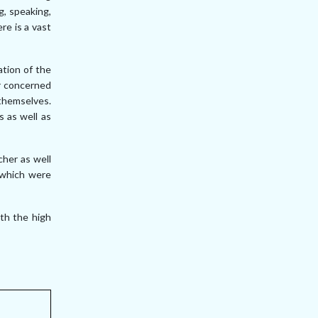
g, speaking,
ere is a vast
ation of the
or concerned
themselves.
s as well as
her as well
 which were
ith the high