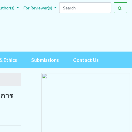
uthor(s)
For Reviewer(s)
& Ethics
Submissions
Contact Us
อการ