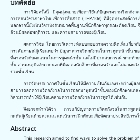
บทคัดย่อ
การวิจัยครั้งนี้ มีจุดมุ่งหมายเพื่อหาวิธีแก้ปัญหาความวิ
การสอนวิชาภาษาไทยเพื่อการสื่อสาร (THA106) ที่มีจุดประสงค์การเร
นอกจากนี้ยังเป็นวิชาบังคับหมวดพื้นฐานที่
นักศึกษาทุกคณะต้องเรียน จ
ล้วนมีผลต่อพฤติกรรม และความสามารถของผู้เรียน
ผลการวิจัย โดยการวิเคราะห์แบบสอบถามความคิดเห็นเกี่ยวก
การสัมภาษณ์
ผู้เรียนพบว่า ปัญหาความวิตกกังวลในการพูดหน้าชั้น ของ
ที่คาดหวังกับคะแนนในการพูด
หน้าชั้น แต่ไม่มีประสบการณ์ ขาดทัก
ชั้น ส่วนเหตุปัจจัยภายนอกที่มีผลต่อนักศึกษาที่คาดหวัง
และไม่คาดหวัง
ร่วมชั้นเรียน
การจัดบรรยากาศในชั้นเรียนให้มีความเป็นกันเองระหว่างผู้
สามารถลดความวิตกกังวลในการออก
มาพูดหน้าชั้นของนักศึกษาแต่ล
ก็สามารถทำให้ผู้เรียนคลายความวิตกกังวลในการพูดได้เช่นกัน
จึงอาจกล่าวได้ว่า การแก้ปัญหาความวิตกกังวลในการพูดหน้
กดดันผู้เรียนด้วยคะแนน แต่
เน้นการฝึกทักษะเพื่อพัฒนาประสิทธิภาพใ
Abstract
This research aimed to find ways to solve the problem of